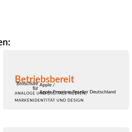
en:
Betriebsbereit
Broschüre
Apple
/
für
Apple Premium Reseller Deutschland
,
ANALOGE UND DIGITALE MEDIEN
MARKENIDENTITÄT UND DESIGN