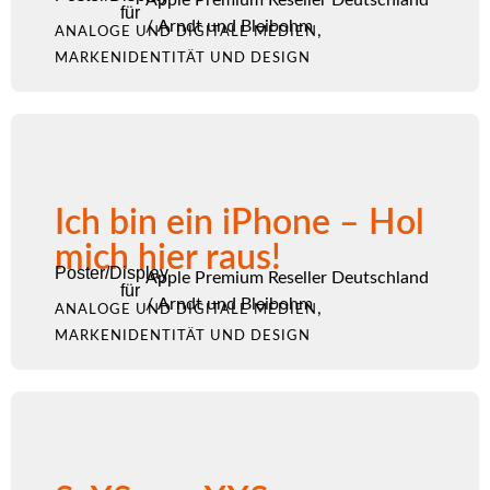
für
/
Arndt und Bleibohm
,
ANALOGE UND DIGITALE MEDIEN
MARKENIDENTITÄT UND DESIGN
Ich bin ein iPhone – Hol
mich hier raus!
Poster/Display
Apple Premium Reseller Deutschland
für
/
Arndt und Bleibohm
,
ANALOGE UND DIGITALE MEDIEN
MARKENIDENTITÄT UND DESIGN