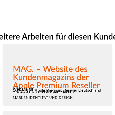
itere Arbeiten für diesen Kund
MAG. – Website des
Kundenmagazins der
Apple Premium Reseller
Website für
Apple Premium Reseller Deutschland
,
ANALOGE UND DIGITALE MEDIEN
MARKENIDENTITÄT UND DESIGN