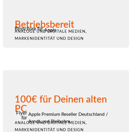
Betriebsbereit
Broschüre für
Apple
,
ANALOGE UND DIGITALE MEDIEN
MARKENIDENTITÄT UND DESIGN
100€ für Deinen alten
PC
Flyer
Apple Premium Reseller Deutschland
/
für
Arndt und Bleibohm
,
ANALOGE UND DIGITALE MEDIEN
MARKENIDENTITÄT UND DESIGN