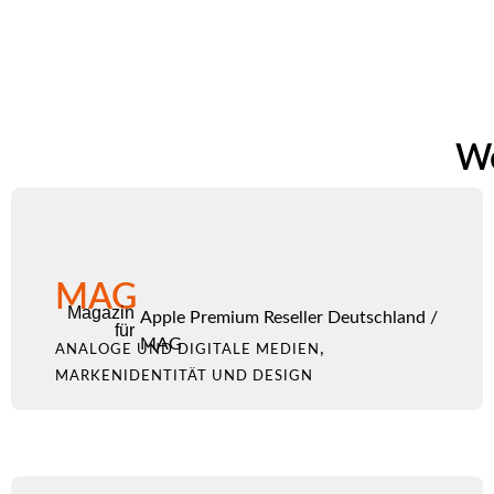
We
MAG
Magazin
Apple Premium Reseller Deutschland
/
für
MAG
,
ANALOGE UND DIGITALE MEDIEN
MARKENIDENTITÄT UND DESIGN