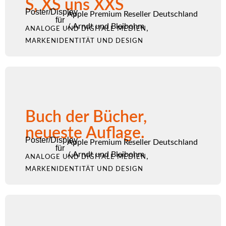
S, XS uns XXS
Poster/Display
Apple Premium Reseller Deutschland
für
/
Arndt und Bleibohm
,
ANALOGE UND DIGITALE MEDIEN
MARKENIDENTITÄT UND DESIGN
Buch der Bücher,
neueste Auflage.
Poster/Display
Apple Premium Reseller Deutschland
für
/
Arndt und Bleibohm
,
ANALOGE UND DIGITALE MEDIEN
MARKENIDENTITÄT UND DESIGN