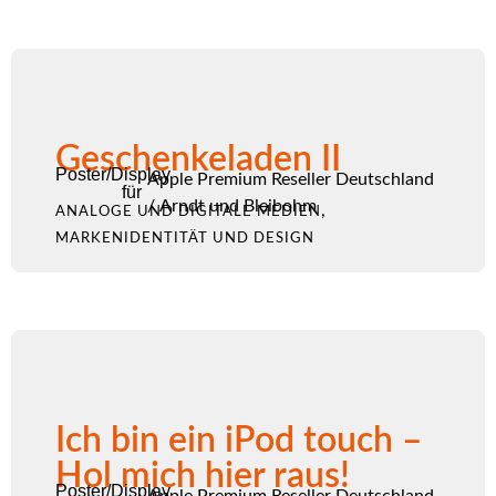
Geschenkeladen II
Poster/Display
Apple Premium Reseller Deutschland
für
/
Arndt und Bleibohm
,
ANALOGE UND DIGITALE MEDIEN
MARKENIDENTITÄT UND DESIGN
Ich bin ein iPod touch –
Hol mich hier raus!
Poster/Display
Apple Premium Reseller Deutschland