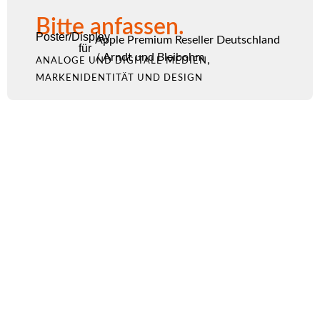
Bitte anfassen.
Poster/Display
Apple Premium Reseller Deutschland
für
/
Arndt und Bleibohm
,
ANALOGE UND DIGITALE MEDIEN
MARKENIDENTITÄT UND DESIGN