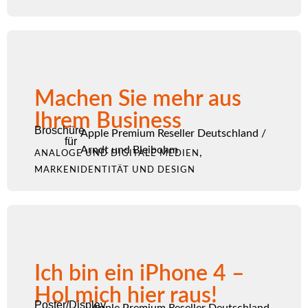
Machen Sie mehr aus
Ihrem Business
Broschüre
Apple Premium Reseller Deutschland
/
für
Arndt und Bleibohm
,
ANALOGE UND DIGITALE MEDIEN
MARKENIDENTITÄT UND DESIGN
Ich bin ein iPhone 4 –
Hol mich hier raus!
Poster/Display
Apple Premium Reseller Deutschland