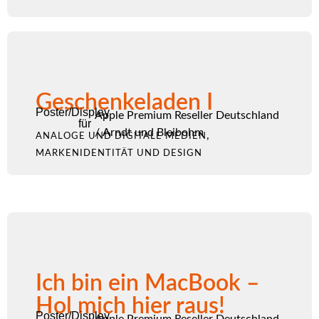
Geschenkeladen I
Poster/Display
Apple Premium Reseller Deutschland
für
/
Arndt und Bleibohm
,
ANALOGE UND DIGITALE MEDIEN
MARKENIDENTITÄT UND DESIGN
Ich bin ein MacBook –
Hol mich hier raus!
Poster/Display
Apple Premium Reseller Deutschland