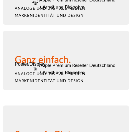
für
/
Arndt und Bleibohm
,
ANALOGE UND DIGITALE MEDIEN
MARKENIDENTITÄT UND DESIGN
Ganz einfach.
Poster/Display
Apple Premium Reseller Deutschland
für
/
Arndt und Bleibohm
,
ANALOGE UND DIGITALE MEDIEN
MARKENIDENTITÄT UND DESIGN