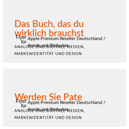
Das Buch, das du
wirklich brauchst
Flyer
Apple Premium Reseller Deutschland
/
für
Arndt und Bleibohm
,
ANALOGE UND DIGITALE MEDIEN
MARKENIDENTITÄT UND DESIGN
Werden Sie Pate
Flyer
Apple Premium Reseller Deutschland
/
für
Arndt und Bleibohm
,
ANALOGE UND DIGITALE MEDIEN
MARKENIDENTITÄT UND DESIGN