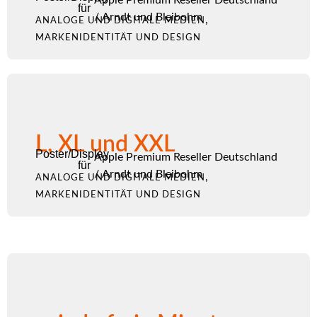
für
/
Arndt und Bleibohm
,
ANALOGE UND DIGITALE MEDIEN
MARKENIDENTITÄT UND DESIGN
L, XL und XXL
Poster/Display
Apple Premium Reseller Deutschland
für
/
Arndt und Bleibohm
,
ANALOGE UND DIGITALE MEDIEN
MARKENIDENTITÄT UND DESIGN