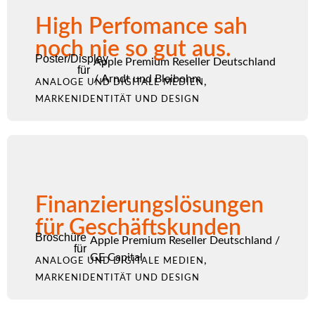
High Perfomance sah
noch nie so gut aus.
Poster/Display
Apple Premium Reseller Deutschland
für
/
Arndt und Bleibohm
,
ANALOGE UND DIGITALE MEDIEN
MARKENIDENTITÄT UND DESIGN
Finanzierungslösungen
für Geschäftskunden
Broschüre
Apple Premium Reseller Deutschland
/
für
GE Capital
,
ANALOGE UND DIGITALE MEDIEN
MARKENIDENTITÄT UND DESIGN