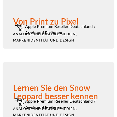
Von Print zu Pixel
Flyer
Apple Premium Reseller Deutschland
/
für
Arndt und Bleibohm
,
ANALOGE UND DIGITALE MEDIEN
MARKENIDENTITÄT UND DESIGN
Lernen Sie den Snow
Leopard besser kennen
Flyer
Apple Premium Reseller Deutschland
/
für
Arndt und Bleibohm
,
ANALOGE UND DIGITALE MEDIEN
MARKENIDENTITÄT UND DESIGN