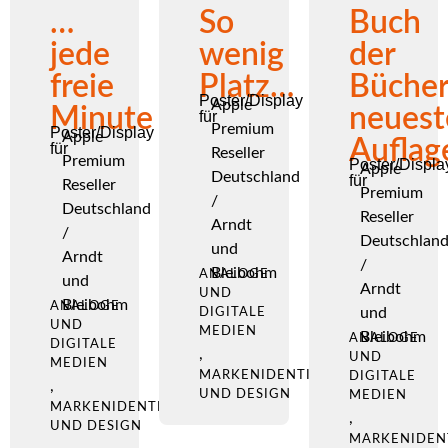
…
So
Buch
jede
wenig
der
freie
Platz…
Bücher
Poster/Display
Apple
Minute
neuest
für
Premium
Poster/Display
Apple
Auflag
für
Reseller
Premium
Poster/Displa
Apple
Deutschland
für
Reseller
Premium
/
Deutschland
Reseller
Arndt
/
Deutschlan
und
Arndt
/
Bleibohm
ANALOGE
und
Arndt
UND
Bleibohm
ANALOGE
und
DIGITALE
UND
MEDIEN
Bleibohm
ANALOGE
DIGITALE
,
UND
MEDIEN
MARKENIDENTITÄT
DIGITALE
,
UND DESIGN
MEDIEN
MARKENIDENTITÄT
,
UND DESIGN
MARKENIDEN