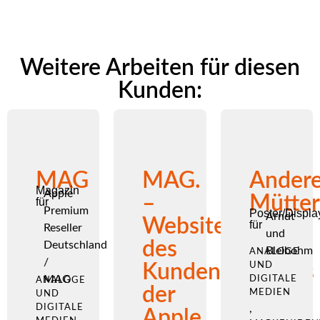
Weitere Arbeiten für diesen
Kunden:
MAG
MAG.
Ander
Magazin
Apple
–
Mütte
für
Premium
Poster/Displa
Arndt
Website
für
Reseller
und
des
Deutschland
Bleibohm
ANALOGE
/
Kundenmagazins
UND
MAG
DIGITALE
ANALOGE
der
MEDIEN
UND
DIGITALE
,
Apple