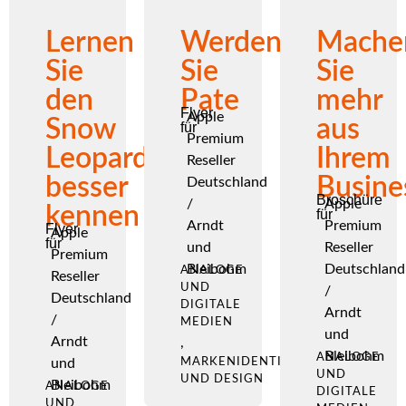
Lernen
Werden
Mache
Sie
Sie
Sie
den
Pate
mehr
Flyer
Apple
Snow
aus
für
Premium
Leopard
Ihrem
Reseller
besser
Busine
Deutschland
Broschüre
/
Apple
kennen
für
Arndt
Premium
Flyer
Apple
für
und
Reseller
Premium
Bleibohm
Deutschland
ANALOGE
Reseller
UND
/
Deutschland
DIGITALE
Arndt
/
MEDIEN
und
Arndt
,
Bleibohm
ANALOGE
und
MARKENIDENTITÄT
UND
UND DESIGN
Bleibohm
ANALOGE
DIGITALE
UND