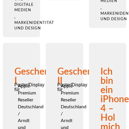
MEDIEN
DIGITALE
,
MEDIEN
MARKENIDEN
,
UND DESIGN
MARKENIDENTITÄT
UND DESIGN
Geschenkeladen
Geschenkeladen
Ich
I
II
bin
Poster/Display
Poster/Display
Apple
Apple
ein
für
für
Premium
Premium
iPhone
Reseller
Reseller
4 –
Deutschland
Deutschland
/
/
Hol
Arndt
Arndt
mich
und
und