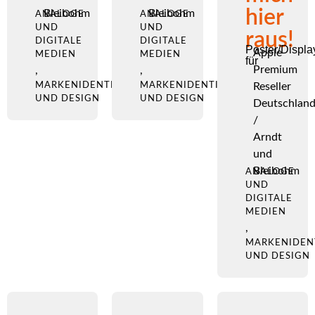
hier
Bleibohm
Bleibohm
ANALOGE
ANALOGE
UND
UND
raus!
DIGITALE
DIGITALE
Poster/Displa
Apple
MEDIEN
MEDIEN
für
Premium
,
,
MARKENIDENTITÄT
MARKENIDENTITÄT
Reseller
UND DESIGN
UND DESIGN
Deutschlan
/
Arndt
und
Bleibohm
ANALOGE
UND
DIGITALE
MEDIEN
,
MARKENIDEN
UND DESIGN