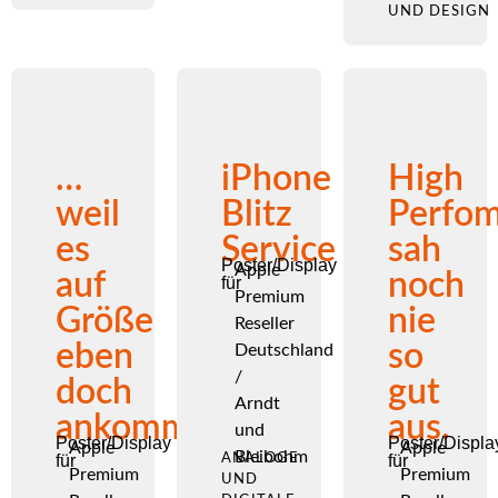
UND DESIGN
…
iPhone
High
weil
Blitz
Perfo
es
Service
sah
Poster/Display
Apple
auf
noch
für
Premium
Größe
nie
Reseller
eben
so
Deutschland
/
doch
gut
Arndt
ankommt
aus.
und
Poster/Display
Poster/Displa
Apple
Apple
Bleibohm
für
ANALOGE
für
Premium
Premium
UND