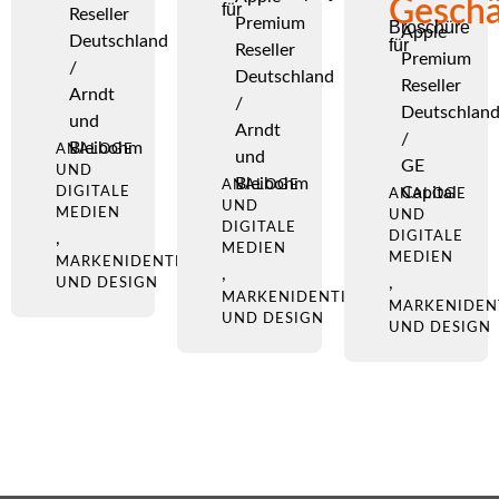
Geschä
für
Reseller
Premium
Broschüre
Apple
Deutschland
für
Reseller
Premium
/
Deutschland
Reseller
Arndt
/
Deutschlan
und
Arndt
/
Bleibohm
ANALOGE
und
GE
UND
Bleibohm
ANALOGE
Capital
DIGITALE
ANALOGE
UND
MEDIEN
UND
DIGITALE
,
DIGITALE
MEDIEN
MEDIEN
MARKENIDENTITÄT
,
,
UND DESIGN
MARKENIDENTITÄT
MARKENIDEN
UND DESIGN
UND DESIGN