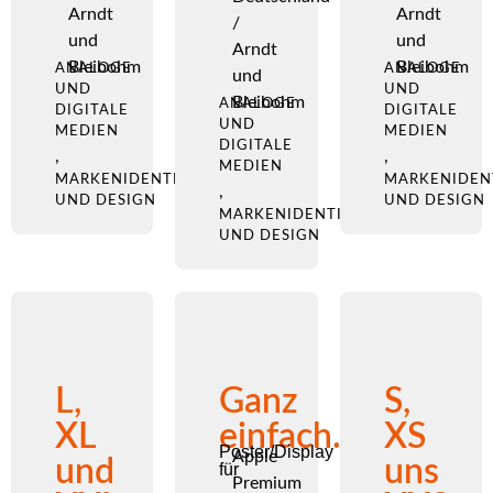
Arndt
Arndt
/
und
und
Arndt
Bleibohm
Bleibohm
ANALOGE
ANALOGE
und
UND
UND
Bleibohm
ANALOGE
DIGITALE
DIGITALE
UND
MEDIEN
MEDIEN
DIGITALE
,
,
MEDIEN
MARKENIDENTITÄT
MARKENIDEN
,
UND DESIGN
UND DESIGN
MARKENIDENTITÄT
UND DESIGN
L,
Ganz
S,
XL
einfach.
XS
Poster/Display
Apple
und
uns
für
Premium