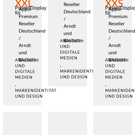
XXL
XXS
Reseller
Poster/Display
Poster/Displa
Apple
Apple
Deutschland
für
für
Premium
Premium
/
Reseller
Reseller
Arndt
Deutschland
Deutschlan
und
/
/
Bleibohm
ANALOGE
Arndt
Arndt
UND
und
und
DIGITALE
MEDIEN
Bleibohm
Bleibohm
ANALOGE
ANALOGE
,
UND
UND
MARKENIDENTITÄT
DIGITALE
DIGITALE
UND DESIGN
MEDIEN
MEDIEN
,
,
MARKENIDENTITÄT
MARKENIDEN
UND DESIGN
UND DESIGN