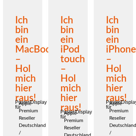
Ich
Ich
Ich
bin
bin
bin
ein
ein
ein
MacBook
iPod
iPhone
–
touch
–
Hol
–
Hol
mich
Hol
mich
hier
mich
hier
raus!
hier
raus!
Poster/Display
Poster/Displa
Apple
Apple
raus!
für
für
Premium
Premium
Poster/Display
Apple
für
Reseller
Reseller
Premium
Deutschland
Deutschlan
Reseller
/
/
Deutschland