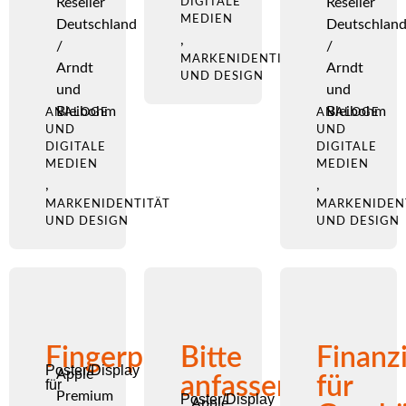
Reseller
Reseller
DIGITALE
MEDIEN
Deutschland
Deutschlan
,
/
/
MARKENIDENTITÄT
Arndt
Arndt
UND DESIGN
und
und
Bleibohm
Bleibohm
ANALOGE
ANALOGE
UND
UND
DIGITALE
DIGITALE
MEDIEN
MEDIEN
,
,
MARKENIDENTITÄT
MARKENIDEN
UND DESIGN
UND DESIGN
Fingerpainters
Bitte
Finanz
Poster/Display
Apple
anfassen.
für
für
Premium
Poster/Display
Apple