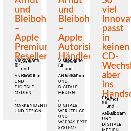
Arndt
Arndt
So
und
und
viel
Bleibohm
Bleibohm
Innova
–
–
passt
Apple
Apple
in
Premium
Autorisierter
keinen
Reseller
Händler
CD-
Visitenkarte
Visitenkarte
Arndt
Arndt
Wechsl
für
für
und
und
aber
Bleibohm
Bleibohm
ANALOGE
ANALOGE
UND
UND
ins
DIGITALE
DIGITALE
Handsc
MEDIEN
MEDIEN
Flyer
Arndt
,
,
für
MARKENIDENTITÄT
DIGITALE
und
UND DESIGN
WERKZEUGE
Bleibohm
ANALOGE
UND
UND
WEBBASIERTE
DIGITALE
SYSTEME
MEDIEN