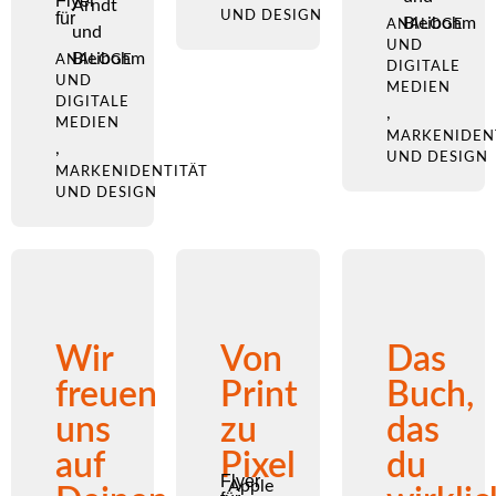
Flyer
Arndt
für
UND DESIGN
Bleibohm
ANALOGE
und
UND
Bleibohm
ANALOGE
DIGITALE
UND
MEDIEN
DIGITALE
,
MEDIEN
MARKENIDEN
,
UND DESIGN
MARKENIDENTITÄT
UND DESIGN
Wir
Von
Das
freuen
Print
Buch,
uns
zu
das
auf
Pixel
du
Flyer
Apple