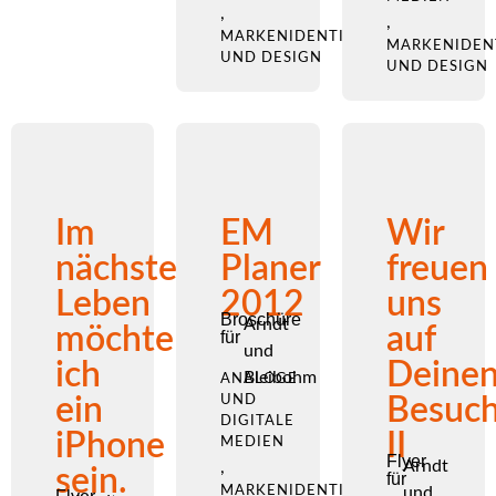
,
,
MARKENIDENTITÄT
MARKENIDEN
UND DESIGN
UND DESIGN
Im
EM
Wir
nächsten
Planer
freuen
Leben
2012
uns
Broschüre
Arndt
möchte
auf
für
und
ich
Deine
Bleibohm
ANALOGE
ein
UND
Besuc
DIGITALE
iPhone
II
MEDIEN
Flyer
Arndt
,
sein.
für
MARKENIDENTITÄT
und