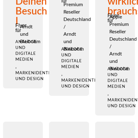
Deinen
wirklic
für
Premium
Besuch
brauch
Reseller
Flyer
Apple
I
Deutschland
für
Premium
Flyer
Arndt
/
für
Reseller
und
Arndt
Deutschland
Bleibohm
und
ANALOGE
/
UND
Bleibohm
ANALOGE
Arndt
DIGITALE
UND
MEDIEN
und
DIGITALE
,
MEDIEN
Bleibohm
ANALOGE
MARKENIDENTITÄT
,
UND
UND DESIGN
MARKENIDENTITÄT
DIGITALE
UND DESIGN
MEDIEN
,
MARKENIDEN
UND DESIGN