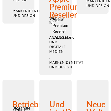
MEDIEN
MARKENIDEN
Premium
,
UND DESIGN
MARKENIDENTITÄT
Reseller
UND DESIGN
Website
Apple
für
Premium
Reseller
Deutschland
ANALOGE
UND
DIGITALE
MEDIEN
,
MARKENIDENTITÄT
UND DESIGN
Betriebsbereit
Und
Neue
Broschüre
Apple