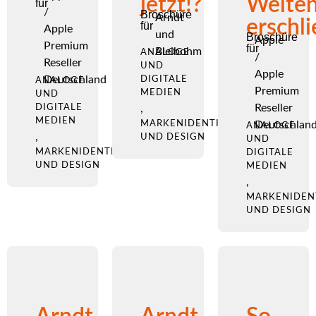
jetzt!?
Welte
für
/
Broschüre
Arndt
erschl
für
Apple
und
Broschüre
Apple
Premium
für
Bleibohm
ANALOGE
/
Reseller
UND
Apple
Deutschland
DIGITALE
ANALOGE
Premium
MEDIEN
UND
Reseller
DIGITALE
,
MEDIEN
MARKENIDENTITÄT
Deutschlan
ANALOGE
,
UND DESIGN
UND
MARKENIDENTITÄT
DIGITALE
UND DESIGN
MEDIEN
,
MARKENIDEN
UND DESIGN