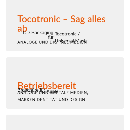
Tocotronic – Sag alles
ab
CD-Packaging
Tocotronic
/
für
Universal Music
ANALOGE UND DIGITALE MEDIEN
Betriebsbereit
Broschüre für
Apple
,
ANALOGE UND DIGITALE MEDIEN
MARKENIDENTITÄT UND DESIGN