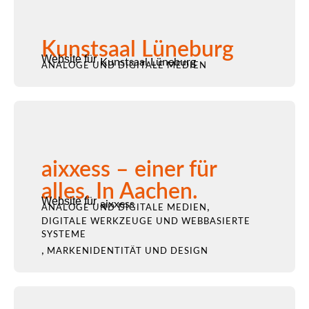
Kunstsaal Lüneburg
Website für
Kunstsaal Lüneburg
ANALOGE UND DIGITALE MEDIEN
aixxess – einer für
alles. In Aachen.
Website für
aixxess
,
ANALOGE UND DIGITALE MEDIEN
DIGITALE WERKZEUGE UND WEBBASIERTE
SYSTEME
,
MARKENIDENTITÄT UND DESIGN