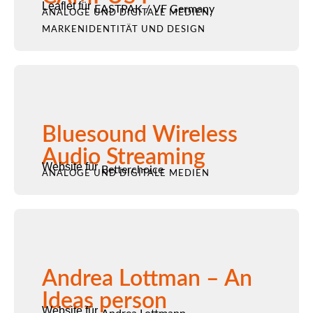
Leaflet für
EASTPAK
/
VF Germany
,
ANALOGE UND DIGITALE MEDIEN
MARKENIDENTITÄT UND DESIGN
Bluesound Wireless
Audio Streaming
Website für
Betterchoice
ANALOGE UND DIGITALE MEDIEN
Andrea Lottman – An
Ideas person
Website für