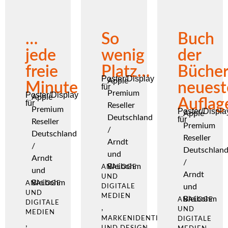
…
So
Buch
jede
wenig
der
freie
Platz…
Bücher
Poster/Display
Apple
Minute
neuest
für
Premium
Poster/Display
Apple
Auflag
für
Reseller
Premium
Poster/Displa
Apple
Deutschland
für
Reseller
Premium
/
Deutschland
Reseller
Arndt
/
Deutschlan
und
Arndt
/
Bleibohm
ANALOGE
und
Arndt
UND
Bleibohm
ANALOGE
und
DIGITALE
UND
MEDIEN
Bleibohm
ANALOGE
DIGITALE
,
UND
MEDIEN
MARKENIDENTITÄT
DIGITALE
,
UND DESIGN