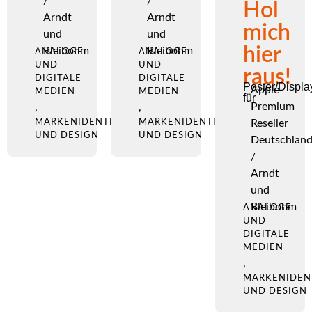
/
/
Hol
Arndt
Arndt
mich
und
und
hier
Bleibohm
Bleibohm
ANALOGE
ANALOGE
UND
UND
raus!
DIGITALE
DIGITALE
Poster/Displa
Apple
MEDIEN
MEDIEN
für
Premium
,
,
MARKENIDENTITÄT
MARKENIDENTITÄT
Reseller
UND DESIGN
UND DESIGN
Deutschlan
/
Arndt
und
Bleibohm
ANALOGE
UND
DIGITALE
MEDIEN
,
MARKENIDEN
UND DESIGN