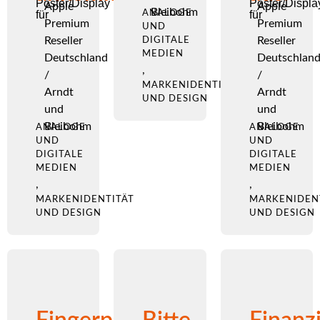
Poster/Display
Poster/Displa
Apple
Apple
Bleibohm
für
ANALOGE
für
Premium
Premium
UND
Reseller
Reseller
DIGITALE
MEDIEN
Deutschland
Deutschlan
,
/
/
MARKENIDENTITÄT
Arndt
Arndt
UND DESIGN
und
und
Bleibohm
Bleibohm
ANALOGE
ANALOGE
UND
UND
DIGITALE
DIGITALE
MEDIEN
MEDIEN
,
,
MARKENIDENTITÄT
MARKENIDEN
UND DESIGN
UND DESIGN