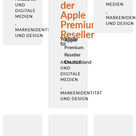
der
MEDIEN
UND
DIGITALE
,
Apple
MEDIEN
MARKENIDEN
Premium
,
UND DESIGN
MARKENIDENTITÄT
Reseller
UND DESIGN
Website
Apple
für
Premium
Reseller
Deutschland
ANALOGE
UND
DIGITALE
MEDIEN
,
MARKENIDENTITÄT
UND DESIGN