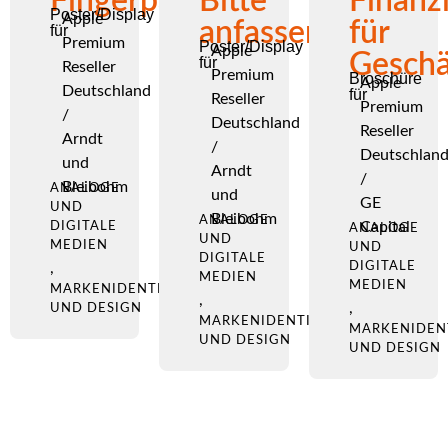
Fingerpainters
Bitte
Finanz
Poster/Display
Apple
anfassen.
für
für
Premium
Poster/Display
Apple
Geschä
für
Reseller
Premium
Broschüre
Apple
Deutschland
für
Reseller
Premium
/
Deutschland
Reseller
Arndt
/
Deutschlan
und
Arndt
/
Bleibohm
ANALOGE
und
GE
UND
Bleibohm
ANALOGE
Capital
DIGITALE
ANALOGE
UND
MEDIEN
UND
DIGITALE
,
DIGITALE
MEDIEN
MEDIEN
MARKENIDENTITÄT
,
,
UND DESIGN
MARKENIDENTITÄT
MARKENIDEN
UND DESIGN
UND DESIGN