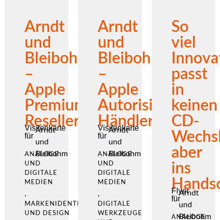
Arndt
Arndt
So
und
und
viel
Bleibohm
Bleibohm
Innova
–
–
passt
Apple
Apple
in
Premium
Autorisierter
keinen
Reseller
Händler
CD-
Visitenkarte
Visitenkarte
Arndt
Arndt
Wechsl
für
für
und
und
aber
Bleibohm
Bleibohm
ANALOGE
ANALOGE
UND
UND
ins
DIGITALE
DIGITALE
Handsc
MEDIEN
MEDIEN
Flyer
Arndt
,
,
für
MARKENIDENTITÄT
DIGITALE
und
UND DESIGN
WERKZEUGE
Bleibohm
ANALOGE