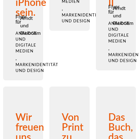
iPhone
II
MEDIEN
Flyer
Arndt
,
sein.
für
MARKENIDENTITÄT
und
Flyer
Arndt
für
UND DESIGN
Bleibohm
ANALOGE
und
UND
Bleibohm
ANALOGE
DIGITALE
UND
MEDIEN
DIGITALE
,
MEDIEN
MARKENIDEN
,
UND DESIGN
MARKENIDENTITÄT
UND DESIGN
Wir
Von
Das
freuen
Print
Buch,
uns
zu
das