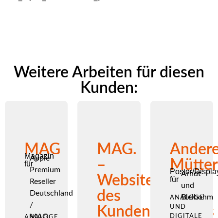
Weitere Arbeiten für diesen
Kunden:
MAG
MAG.
Ander
Magazin
Apple
–
Mütte
für
Premium
Poster/Displa
Arndt
Website
für
Reseller
und
des
Deutschland
Bleibohm
ANALOGE
/
Kundenmagazins
UND
MAG
DIGITALE
ANALOGE