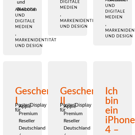
und
DIGITALE
UND
MEDIEN
Bleibohm
ANALOGE
DIGITALE
,
UND
MEDIEN
MARKENIDENTITÄT
DIGITALE
,
UND DESIGN
MEDIEN
MARKENIDEN
,
UND DESIGN
MARKENIDENTITÄT
UND DESIGN
Geschenkeladen
Geschenkeladen
Ich
I
II
bin
Poster/Display
Poster/Display
Apple
Apple
ein
für
für
Premium
Premium
iPhone
Reseller
Reseller
4 –
Deutschland
Deutschland