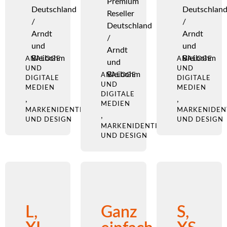
Premium
Deutschland
Deutschlan
Reseller
/
/
Deutschland
Arndt
Arndt
/
und
und
Arndt
Bleibohm
Bleibohm
ANALOGE
ANALOGE
und
UND
UND
Bleibohm
ANALOGE
DIGITALE
DIGITALE
UND
MEDIEN
MEDIEN
DIGITALE
,
,
MEDIEN
MARKENIDENTITÄT
MARKENIDEN
,
UND DESIGN
UND DESIGN
MARKENIDENTITÄT
UND DESIGN
L,
Ganz
S,