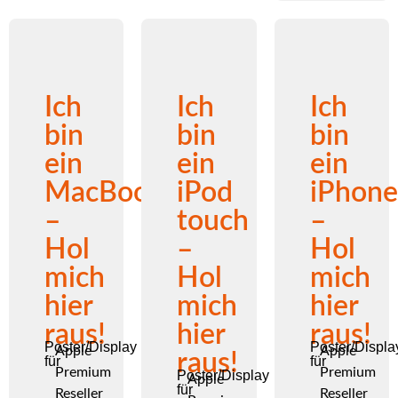
Ich
Ich
Ich
bin
bin
bin
ein
ein
ein
MacBook
iPod
iPhone
–
touch
–
Hol
–
Hol
mich
Hol
mich
hier
mich
hier
raus!
hier
raus!
Poster/Display
Poster/Displa
Apple
Apple
raus!
für
für
Premium
Premium
Poster/Display
Apple
für
Reseller
Reseller