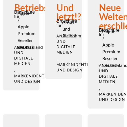
Betriebsbereit
Und
Neue
Broschüre
Apple
jetzt!?
Welte
für
/
Broschüre
Arndt
erschl
für
Apple
und
Broschüre
Apple
Premium
für
Bleibohm
ANALOGE
/
Reseller
UND
Apple
Deutschland
DIGITALE
ANALOGE
Premium
MEDIEN
UND
Reseller
DIGITALE
,
MEDIEN
MARKENIDENTITÄT
Deutschlan
ANALOGE
,
UND DESIGN
UND
MARKENIDENTITÄT
DIGITALE
UND DESIGN
MEDIEN
,
MARKENIDEN
UND DESIGN