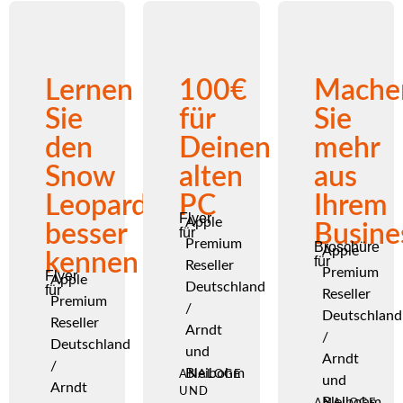
Lernen
100€
Mache
Sie
für
Sie
den
Deinen
mehr
Snow
alten
aus
Leopard
PC
Ihrem
Flyer
Apple
besser
Busine
für
Premium
Broschüre
Apple
kennen
für
Reseller
Premium
Flyer
Apple
Deutschland
für
Reseller
Premium
/
Deutschland
Reseller
Arndt
/
Deutschland
und
Arndt
/
Bleibohm
ANALOGE
und
Arndt
UND
Bleibohm
ANALOGE