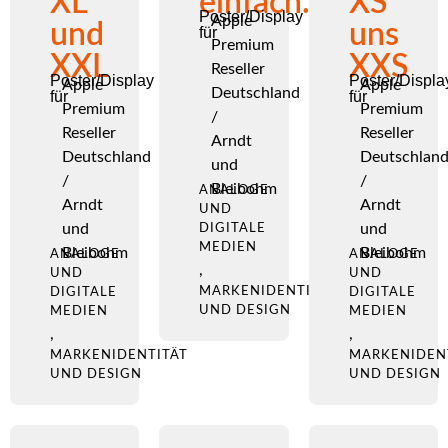
XL
einfach.
XS
Poster/Display
Apple
und
uns
für
Premium
XXL
XXS
Reseller
Poster/Display
Poster/Displa
Apple
Apple
Deutschland
für
für
Premium
Premium
/
Reseller
Reseller
Arndt
Deutschland
Deutschlan
und
/
/
Bleibohm
ANALOGE
Arndt
Arndt
UND
und
und
DIGITALE
MEDIEN
Bleibohm
Bleibohm
ANALOGE
ANALOGE
,
UND
UND
MARKENIDENTITÄT
DIGITALE
DIGITALE
UND DESIGN
MEDIEN
MEDIEN
,
,
MARKENIDENTITÄT
MARKENIDEN
UND DESIGN
UND DESIGN