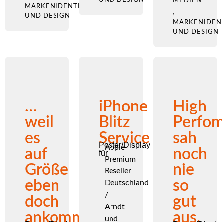
MEDIEN
MARKENIDENTITÄT
,
UND DESIGN
MARKENIDEN
UND DESIGN
…
iPhone
High
weil
Blitz
Perfo
es
Service
sah
Poster/Display
Apple
auf
noch
für
Premium
Größe
nie
Reseller
eben
so
Deutschland
/
doch
gut
Arndt
ankommt
aus.
und