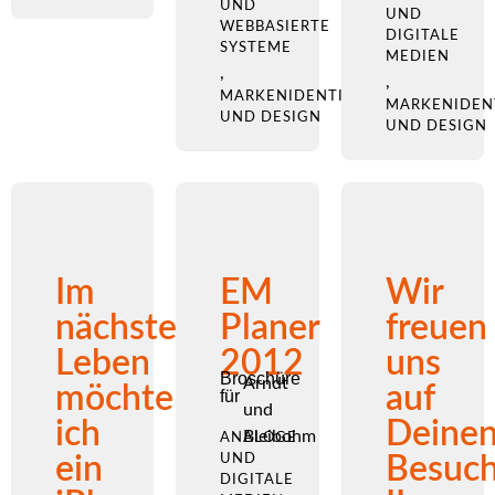
UND
UND
WEBBASIERTE
DIGITALE
SYSTEME
MEDIEN
,
,
MARKENIDENTITÄT
MARKENIDEN
UND DESIGN
UND DESIGN
Im
EM
Wir
nächsten
Planer
freuen
Leben
2012
uns
Broschüre
Arndt
möchte
auf
für
und
ich
Deine
Bleibohm
ANALOGE
ein
UND
Besuc
DIGITALE