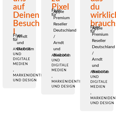
auf
Pixel
du
Flyer
Apple
Deinen
wirklic
für
Premium
Besuch
brauch
Reseller
Flyer
Apple
I
Deutschland
für
Premium
Flyer
Arndt
/
für
Reseller
und
Arndt
Deutschland
Bleibohm
und
ANALOGE
/
UND
Bleibohm
ANALOGE
Arndt
DIGITALE
UND
MEDIEN
und
DIGITALE
,
MEDIEN
Bleibohm
ANALOGE
MARKENIDENTITÄT
,
UND
UND DESIGN
MARKENIDENTITÄT
DIGITALE
UND DESIGN
MEDIEN
,
MARKENIDEN
UND DESIGN