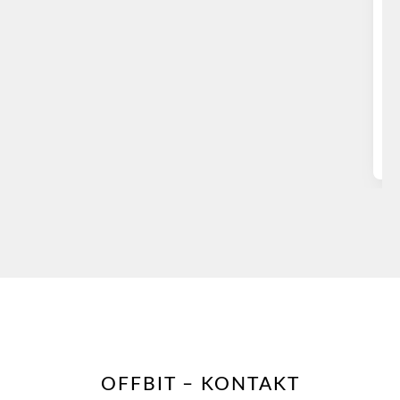
#
D
W
OFFBIT – KONTAKT