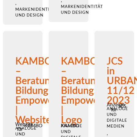
,
,
MARKENIDENTITÄT
MARKENIDENTITÄT
UND DESIGN
UND DESIGN
KAMBO
KAMBO
JCS
–
–
in
Beratung.
Beratung.
URBA
Bildung.
Bildung.
11/12
Empowerment.
Empowerment.
2023
Anzeige
JCS
|
|
ANALOGE
für
UND
Website
Logo
DIGITALE
Website
KAMBO
KAMBO
ANALOGE
MEDIEN
ANALOGE
für
UND
,
UND