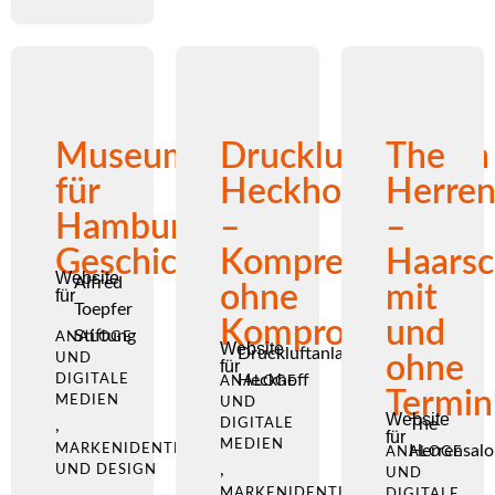
Museum
Druckluftanlagen
The
für
Heckhoff
Herren
Hamburgische
–
–
Geschichtchen
Kompression
Haarsc
Website
Alfred
ohne
mit
für
Toepfer
Kompromisse
und
Stiftung
ANALOGE
Website
Druckluftanlagen
UND
ohne
für
Heckhoff
DIGITALE
ANALOGE
Termin
MEDIEN
UND
Website
The
,
DIGITALE
für
MEDIEN
MARKENIDENTITÄT
Herrensalo
ANALOGE
,
UND DESIGN
UND
MARKENIDENTITÄT
DIGITALE