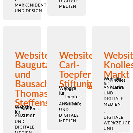
DIGITALE
MARKENIDENTITÄT
MEDIEN
UND DESIGN
Website
Website
Websi
Baugutachter
Carl-
Knolle
und
Toepfer-
Markt
Website
Knolles
Bausachverständiger
Stiftung
für
Markt
Website
ANALOGE
Carl-
Thomas
für
UND
Toepfer-
DIGITALE
Steffens
Stiftung
ANALOGE
MEDIEN
Website
Steffens
UND
,
für
& Roth
DIGITALE
ANALOGE
DIGITALE
MEDIEN
UND
WERKZEUGE
DIGITALE
UND
MEDIEN