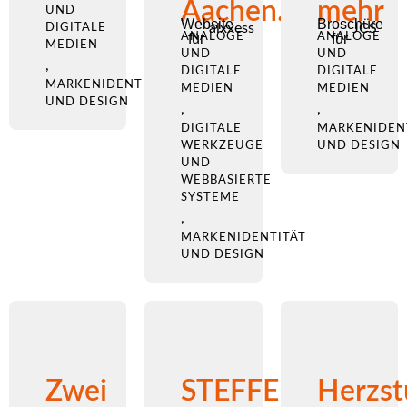
Aachen.
mehr
UND
Website
Broschüre
aixxess
JCS
DIGITALE
ANALOGE
für
ANALOGE
für
MEDIEN
UND
UND
,
DIGITALE
DIGITALE
MARKENIDENTITÄT
MEDIEN
MEDIEN
UND DESIGN
,
,
DIGITALE
MARKENIDEN
WERKZEUGE
UND DESIGN
UND
WEBBASIERTE
SYSTEME
,
MARKENIDENTITÄT
UND DESIGN
Zwei
STEFFENS
Herzst