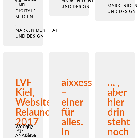
für
MARKENIDENTITÄT
UND
MARKENIDEN
UND DESIGN
DIGITALE
UND DESIGN
MEDIEN
,
MARKENIDENTITÄT
UND DESIGN
LVF-
aixxess
… ,
Kiel,
–
aber
Website
einer
hier
Relaunch
für
drin
2017
alles.
steht
Website
LFV-
In
noch
für
Kiel
ANALOGE