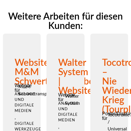
Weitere Arbeiten für diesen
Kunden:
Website
Walter
Tocotr
M&M
System
–
Schwertransportbegleitung
|
Nie
Website
M&M
Website
Wiede
für
Schwertransportbegleitung
ANALOGE
Website
Walter
Krieg
für
UND
System
ANALOGE
DIGITALE
(Tourpl
UND
MEDIEN
Poster/Displa
Tocotronic
DIGITALE
,
für
MEDIEN
/
DIGITALE
,
Universal
WERKZEUGE