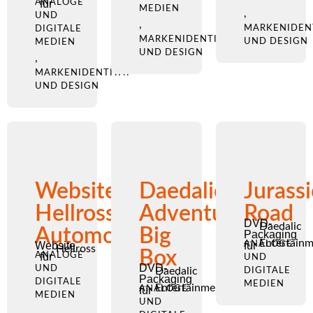
ANALOGE
für
MEDIEN
,
UND
,
MARKENIDEN
DIGITALE
MARKENIDENTITÄT
UND DESIGN
MEDIEN
UND DESIGN
,
MARKENIDENTITÄT
UND DESIGN
Website
Daedalic
Jurassi
Hellross
Adventure
Road
DVD-
Daedalic
Automobile
Big
Packaging
Entertain
Website
für
ANALOGE
Hellross
Box
ANALOGE
für
UND
DVD-
UND
Daedalic
DIGITALE
Packaging
DIGITALE
MEDIEN
Entertainment
für
ANALOGE
MEDIEN
UND
,