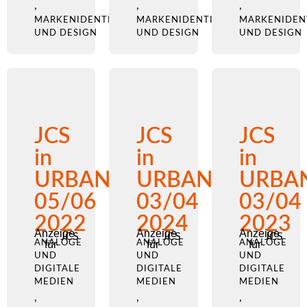
,
,
,
MARKENIDENTITÄT
MARKENIDENTITÄT
MARKENIDEN
UND DESIGN
UND DESIGN
UND DESIGN
JCS
JCS
JCS
in
in
in
URBANO
URBANO
URBA
05/06
03/04
03/04
2022
2024
2023
Anzeige
Anzeige
Anzeige
JCS
JCS
JCS
ANALOGE
für
ANALOGE
für
ANALOGE
für
UND
UND
UND
DIGITALE
DIGITALE
DIGITALE
MEDIEN
MEDIEN
MEDIEN
,
,
,