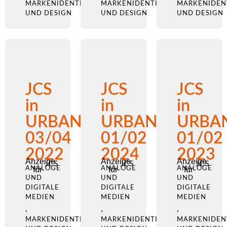
MARKENIDENTITÄT
MARKENIDENTITÄT
MARKENIDEN
UND DESIGN
UND DESIGN
UND DESIGN
JCS
JCS
JCS
in
in
in
URBANO
URBANO
URBA
03/04
01/02
01/02
2022
2024
2023
Anzeige
Anzeige
Anzeige
JCS
JCS
JCS
ANALOGE
für
ANALOGE
für
ANALOGE
für
UND
UND
UND
DIGITALE
DIGITALE
DIGITALE
MEDIEN
MEDIEN
MEDIEN
,
,
,
MARKENIDENTITÄT
MARKENIDENTITÄT
MARKENIDEN