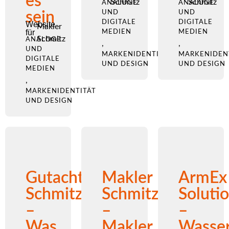
es
Schmitz
Schmitz
ANALOGE
ANALOGE
sein
UND
UND
DIGITALE
DIGITALE
Website
Makler
für
MEDIEN
MEDIEN
Schmitz
ANALOGE
,
,
UND
MARKENIDENTITÄT
MARKENIDEN
DIGITALE
UND DESIGN
UND DESIGN
MEDIEN
,
MARKENIDENTITÄT
UND DESIGN
Gutachter
Makler
ArmEx
Schmitz
Schmitz
Soluti
–
–
–
Was
Makler
Wasser