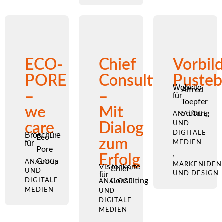
ECO-
Chief
Vorbil
PORE
Consulting
Puste
Website
Alfred
–
–
für
Toepfer
we
Mit
Stiftung
ANALOGE
care
Dialog
UND
DIGITALE
Broschüre
Eco-
zum
für
MEDIEN
Pore
,
Erfolg
Group
ANALOGE
MARKENIDEN
Visitenkarte
Chief-
UND
für
UND DESIGN
Consulting
DIGITALE
ANALOGE
MEDIEN
UND
DIGITALE
MEDIEN
,