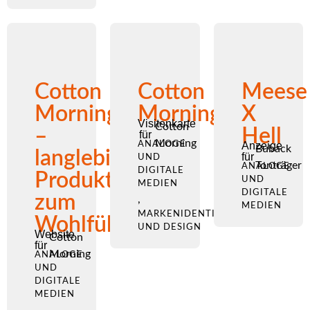
Cotton
Cotton
Meese
Morning
Morning
X
Visitenkarte
Cotton
–
Hell
für
Morning
ANALOGE
Anzeige
Buback
langlebige
für
UND
Tonträger
ANALOGE
DIGITALE
Produkte
UND
MEDIEN
DIGITALE
zum
,
MEDIEN
MARKENIDENTITÄT
Wohlfühlen
UND DESIGN
Website
Cotton
für
Morning
ANALOGE
UND
DIGITALE
MEDIEN
,