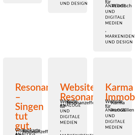
für
UND DESIGN
Windisch
ANALOGE
UND
DIGITALE
MEDIEN
,
MARKENIDEN
UND DESIGN
Resonanzeffekt
Website
Karma
–
Resonanzeffekt
Immobi
Website
Website
Resonanzeffekt
Karma
Singen
für
ANALOGE
für
Immobilien
ANALOGE
UND
tut
UND
DIGITALE
DIGITALE
MEDIEN
gut.
MEDIEN
,
Visitenkarte
Resonanzeffekt
,
ANALOGE