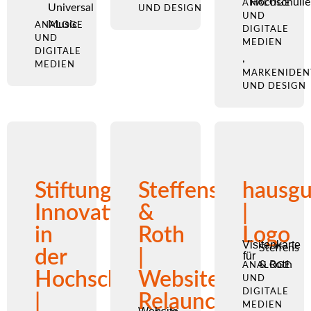
Hochschulle
ANALOGE
Universal
UND DESIGN
UND
Music
ANALOGE
DIGITALE
UND
MEDIEN
DIGITALE
,
MEDIEN
MARKENIDEN
UND DESIGN
Stiftung
Steffens
hausgu
Innovation
&
|
in
Roth
Logo
Visitenkarte
Steffens
der
|
für
& Roth
ANALOGE
Hochschullehre
Website-
UND
DIGITALE
|
Relaunch
MEDIEN