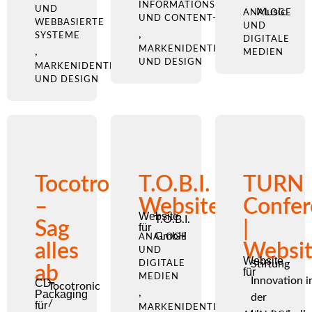
INFORMATIONSARCHITEKTUR
UND
Music
ANALOGE
UND CONTENT-STRATEGIE
WEBBASIERTE
UND
,
SYSTEME
DIGITALE
MARKENIDENTITÄT
,
MEDIEN
UND DESIGN
MARKENIDENTITÄT
UND DESIGN
Tocotronic
T.O.B.I.
TURN
–
Website
Confer
Website
T.O.B.I.
Sag
|
für
GmbH
ANALOGE
alles
Websi
UND
Website
Stiftung
DIGITALE
ab
für
MEDIEN
Innovation i
CD-
Tocotronic
,
Packaging
der
/
für
MARKENIDENTITÄT