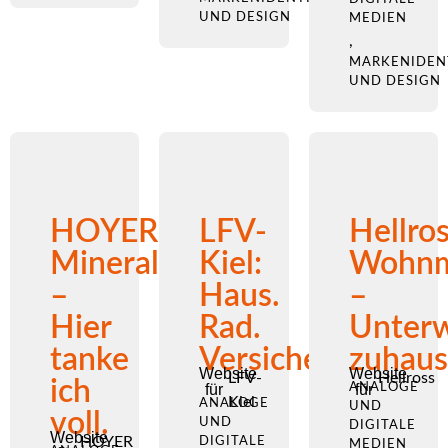
UND DESIGN
MEDIEN
,
MARKENIDEN
UND DESIGN
HOYER
LFV-
Hellro
Mineralölhandel
Kiel:
Wohnm
–
Haus.
–
Hier
Rad.
Unter
tanke
Versicherung.
zuhau
Website
Website
LFV-
Hellross
ich
für
ANALOGE
für
Kiel
ANALOGE
UND
voll.
UND
DIGITALE
Website
HOYER
DIGITALE
MEDIEN