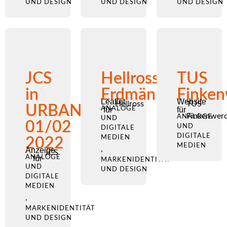
UND DESIGN
UND DESIGN
UND DESIGN
JCS
Hellross
TUS
in
Erdmännchen
Finken
Leaflet
Website
Hellross
TUS
URBANO
ANALOGE
für
für
Finkenwer
ANALOGE
UND
01/02
UND
DIGITALE
DIGITALE
MEDIEN
2022
MEDIEN
,
Anzeige
JCS
ANALOGE
für
MARKENIDENTITÄT
UND
UND DESIGN
DIGITALE
MEDIEN
,
MARKENIDENTITÄT
UND DESIGN