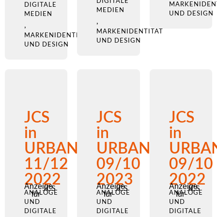
DIGITALE
MARKENIDEN
DIGITALE
MEDIEN
UND DESIGN
MEDIEN
,
,
MARKENIDENTITÄT
MARKENIDENTITÄT
UND DESIGN
UND DESIGN
JCS
JCS
JCS
in
in
in
URBANO
URBANO
URBA
11/12
09/10
09/10
2022
2023
2022
Anzeige
Anzeige
Anzeige
JCS
JCS
JCS
ANALOGE
für
ANALOGE
für
ANALOGE
für
UND
UND
UND
DIGITALE
DIGITALE
DIGITALE