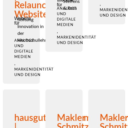
Website
Steffens
Relaunch
,
für
& Roth
ANALOGE
MARKENIDEN
Website
UND
UND DESIGN
Website
Stiftung
DIGITALE
für
MEDIEN
Innovation in
,
der
MARKENIDENTITÄT
Hochschullehre
ANALOGE
UND DESIGN
UND
DIGITALE
MEDIEN
,
MARKENIDENTITÄT
UND DESIGN
hausgutachter.com
Makler
Makler
|
Schmitz
Schmit