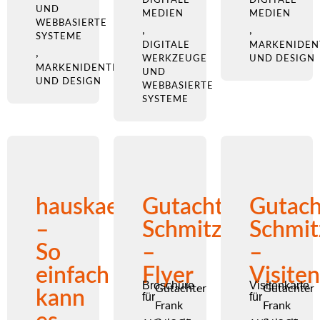
UND
MEDIEN
MEDIEN
WEBBASIERTE
,
,
SYSTEME
DIGITALE
MARKENIDEN
,
WERKZEUGE
UND DESIGN
MARKENIDENTITÄT
UND
UND DESIGN
WEBBASIERTE
SYSTEME
hauskaeufer.com
Gutachter
Gutach
–
Schmitz
Schmit
So
–
–
einfach
Flyer
Visite
Broschüre
Visitenkarte
Gutachter
Gutachter
kann
für
für
Frank
Frank