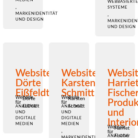
WEBBASIERT
,
SYSTEME
MARKENIDENTITÄT
,
UND DESIGN
MARKENIDEN
UND DESIGN
Website
Website
Websi
Dörte
Karsten
Harrie
Eißfeldt
Schmitt
Fischer
Website
Website
Dörte
Karsten
Produk
für
für
Eißfeldt
Schmitt
ANALOGE
ANALOGE
und
UND
UND
DIGITALE
DIGITALE
Interio
MEDIEN
MEDIEN
Website
Harriet
,
für
Fischer
ANALOGE
MARKENIDENTITÄT