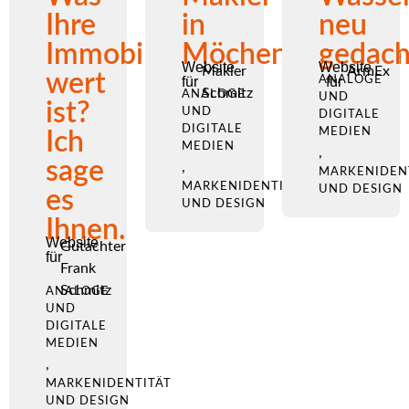
Ihre
in
neu
Immobilie
Möchengladbach
gedach
Website
Website
Makler
ArmEx
wert
für
ANALOGE
für
Schmitz
ANALOGE
UND
ist?
UND
DIGITALE
DIGITALE
MEDIEN
Ich
MEDIEN
,
sage
,
MARKENIDEN
MARKENIDENTITÄT
UND DESIGN
es
UND DESIGN
Ihnen.
Website
Gutachter
für
Frank
Schmitz
ANALOGE
UND
DIGITALE
MEDIEN
,
MARKENIDENTITÄT
UND DESIGN