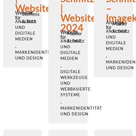
Website
|
–
Website
Steffens
Website
Image
für
& Roth
ANALOGE
Anzeige
Makler
2024
für
UND
Schmitz
Website
ANALOGE
Makler
DIGITALE
für
UND
MEDIEN
Schmitz
ANALOGE
DIGITALE
,
UND
MEDIEN
MARKENIDENTITÄT
DIGITALE
,
UND DESIGN
MEDIEN
MARKENIDEN
,
UND DESIGN
DIGITALE
WERKZEUGE
UND
WEBBASIERTE
SYSTEME
,
MARKENIDENTITÄT
UND DESIGN