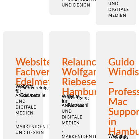
UND
UND DESIGN
DIGITALE
MEDIEN
Website
Relaunch
Guido
Fachvereinigung
Wolfgang
Windis
Edelmetalle
Riebesehl
–
Website
Fachvereinigung
Hamburg
Profess
für
Edelmetalle
ANALOGE
Website
Wolfgang
Mac
für
UND
Riebesehl
ANALOGE
DIGITALE
Suppor
UND
MEDIEN
DIGITALE
in
,
MEDIEN
MARKENIDENTITÄT
Hambu
,
UND DESIGN
Website
MARKENIDENTITÄT
Guido