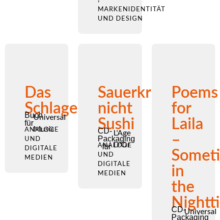
MARKENIDENTITÄT
UND DESIGN
Das
Sauerkraut
Poems
Schlagerbuch
nicht
for
Buch
Universal
Sushi
Laila
für
Music
ANALOGE
CD-
L'Age
–
Packaging
UND
D'Or
ANALOGE
für
DIGITALE
Somet
UND
MEDIEN
DIGITALE
in
MEDIEN
the
Nightt
CD-
Universal
Packaging