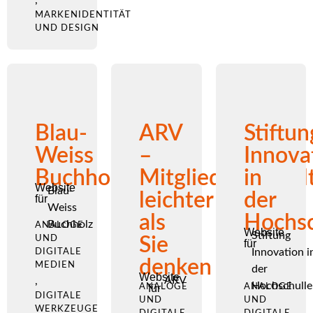
MARKENIDENTITÄT
UND DESIGN
Blau-
ARV
Stiftun
Weiss
–
Innova
Buchholz
Mitgliederverwal
in
Website
Blau-
leichter
der
für
Weiss
als
Hochsc
Buchholz
ANALOGE
Website
Stiftung
UND
Sie
für
Innovation i
DIGITALE
denken
MEDIEN
der
Website
ARV
,
Hochschulle
ANALOGE
für
ANALOGE
DIGITALE
UND
UND
WERKZEUGE
DIGITALE
DIGITALE