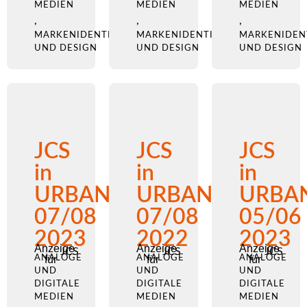
MEDIEN
MEDIEN
MEDIEN
,
,
,
MARKENIDENTITÄT
MARKENIDENTITÄT
MARKENIDEN
UND DESIGN
UND DESIGN
UND DESIGN
JCS
JCS
JCS
in
in
in
URBANO
URBANO
URBA
07/08
07/08
05/06
2023
2022
2023
Anzeige
Anzeige
Anzeige
JCS
JCS
JCS
ANALOGE
für
ANALOGE
für
ANALOGE
für
UND
UND
UND
DIGITALE
DIGITALE
DIGITALE
MEDIEN
MEDIEN
MEDIEN