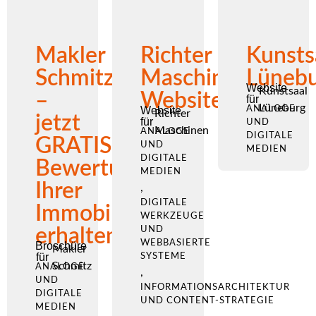
Makler
Richter
Kunsts
Schmitz
Maschinen
Lüneb
Website
Kunstsaal
–
Website
für
Lüneburg
Website
ANALOGE
Richter
jetzt
für
UND
Maschinen
ANALOGE
DIGITALE
GRATIS-
UND
MEDIEN
DIGITALE
Bewertung
MEDIEN
Ihrer
,
DIGITALE
Immobile
WERKZEUGE
erhalten
UND
WEBBASIERTE
Broschüre
Makler
für
SYSTEME
Schmitz
ANALOGE
,
UND
INFORMATIONSARCHITEKTUR
DIGITALE
UND CONTENT-STRATEGIE
MEDIEN