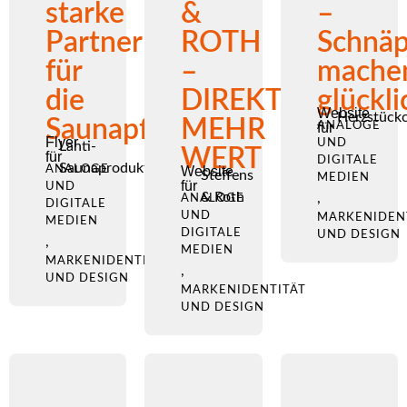
starke
&
–
Partner
ROTH
Schnä
für
–
mache
die
DIREKT
glückli
Website
Herzstück
Saunapflege
MEHR
für
ANALOGE
Flyer
UND
Lahti-
WERT
für
DIGITALE
Saunaprodukte
ANALOGE
Website
Steffens
MEDIEN
für
UND
& Roth
,
ANALOGE
DIGITALE
UND
MARKENIDEN
MEDIEN
DIGITALE
UND DESIGN
,
MEDIEN
MARKENIDENTITÄT
,
UND DESIGN
MARKENIDENTITÄT
UND DESIGN