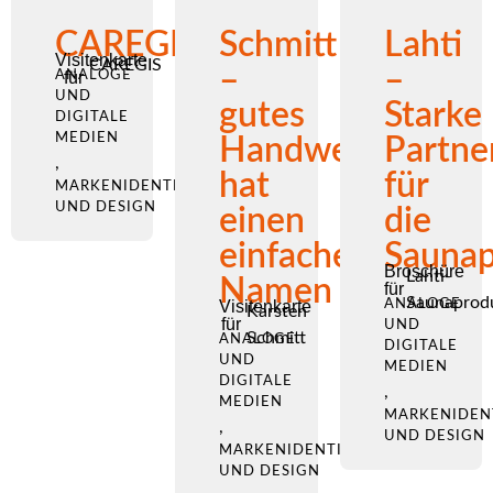
CAREGIS
Schmitt
Lahti
Visitenkarte
CAREGIS
–
–
ANALOGE
für
UND
gutes
Starke
DIGITALE
MEDIEN
Handwerk
Partne
,
hat
für
MARKENIDENTITÄT
UND DESIGN
einen
die
einfachen
Saunap
Broschüre
Lahti-
Namen
für
Saunaprod
Visitenkarte
ANALOGE
Karsten
für
UND
Schmitt
ANALOGE
DIGITALE
UND
MEDIEN
DIGITALE
,
MEDIEN
MARKENIDEN
,
UND DESIGN
MARKENIDENTITÄT
UND DESIGN