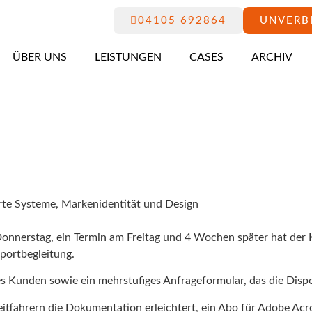
04105 692864
UNVERB
ÜBER UNS
LEISTUNGEN
CASES
ARCHIV
rte Systeme
,
Markenidentität und Design
nnerstag, ein Termin am Freitag und 4 Wochen später hat der 
portbegleitung.
s Kunden sowie ein mehrstufiges Anfrageformular, das die Dispos
tfahrern die Dokumentation erleichtert, ein Abo für Adobe Acr