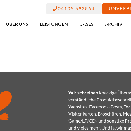
04105 692864
UNVERB
ÜBER UNS
LEISTUNGEN
CASES
ARCHIV
Wir schreiben
knackige Übersc
verständliche Produktbeschrei
Websites, Facebook-Posts, Twi
Visitenkarten, Broschüren, Mes
Game/LP/CD- und sonstige Pr
und vieles mehr. Und ja, wir m