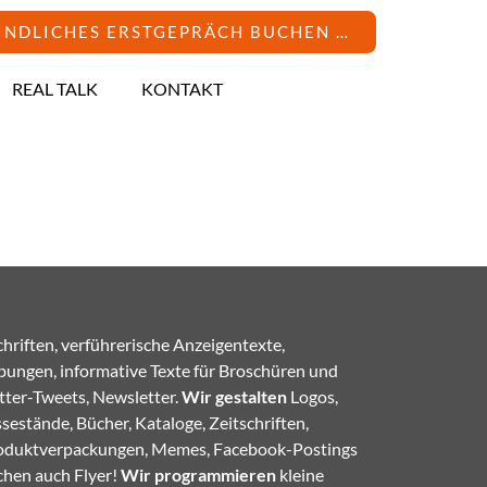
INDLICHES ERSTGEPRÄCH BUCHEN …
REAL TALK
KONTAKT
hriften, verführerische Anzeigentexte,
bungen, informative Texte für Broschüren und
tter-Tweets, Newsletter.
Wir gestalten
Logos,
sestände, Bücher, Kataloge, Zeitschriften,
oduktverpackungen, Memes, Facebook-Postings
achen auch Flyer!
Wir programmieren
kleine