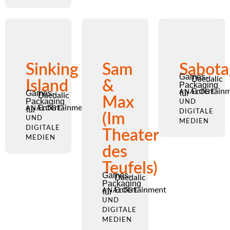
Sinking
Sam
Sabota
Games-
Daedalic
Island
&
Packaging
Entertain
Games-
ANALOGE
für
Daedalic
Max
Packaging
UND
Entertainment
ANALOGE
für
DIGITALE
(Im
UND
MEDIEN
DIGITALE
Theater
MEDIEN
des
Teufels)
Games-
Daedalic
Packaging
Entertainment
ANALOGE
für
UND
DIGITALE
MEDIEN