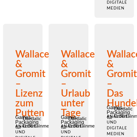
DIGITALE
MEDIEN
Wallace
Wallace
Wallac
&
&
&
Gromit
Gromit
Gromit
–
–
–
Lizenz
Urlaub
Das
zum
unter
Hunde
Games-
Daedalic
Putten
Tage
Packaging
Entertain
Games-
Games-
ANALOGE
für
Daedalic
Daedalic
Packaging
Packaging
UND
Entertainment
Entertainment
ANALOGE
für
ANALOGE
für
DIGITALE
UND
UND
MEDIEN