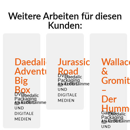
Weitere Arbeiten für diesen
Kunden:
Daedalic
Jurassic
Wallac
Adventure
Road
&
DVD-
Daedalic
Big
Gromit
Packaging
Entertainment
für
ANALOGE
Box
–
UND
DVD-
Daedalic
DIGITALE
Der
Packaging
MEDIEN
Entertainment
für
ANALOGE
Humme
UND
Games-
Daedalic
DIGITALE
Packaging
MEDIEN
Entertain
ANALOGE
für
UND