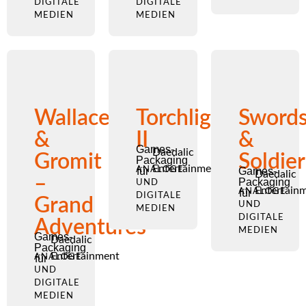
DIGITALE
DIGITALE
MEDIEN
MEDIEN
Wallace
Torchlight
Sword
&
II
&
Games-
Daedalic
Gromit
Soldier
Packaging
Entertainment
ANALOGE
für
Games-
Daedalic
–
Packaging
UND
Entertain
ANALOGE
für
DIGITALE
Grand
UND
MEDIEN
DIGITALE
Adventures
MEDIEN
Games-
Daedalic
Packaging
Entertainment
ANALOGE
für
UND
DIGITALE
MEDIEN