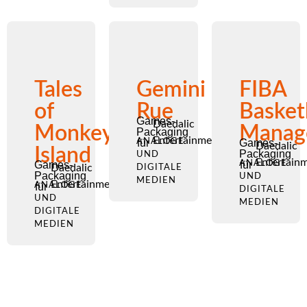
Tales
Gemini
FIBA
of
Rue
Basket
Games-
Daedalic
Monkey
Manag
Packaging
Entertainment
ANALOGE
für
Games-
Daedalic
Island
Packaging
UND
Entertain
Games-
ANALOGE
für
Daedalic
DIGITALE
Packaging
UND
MEDIEN
Entertainment
ANALOGE
für
DIGITALE
UND
MEDIEN
DIGITALE
MEDIEN