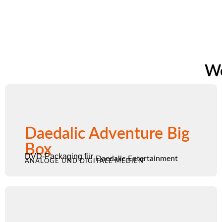
We
Daedalic Adventure Big
Box
DVD-Packaging für
Daedalic Entertainment
ANALOGE UND DIGITALE MEDIEN