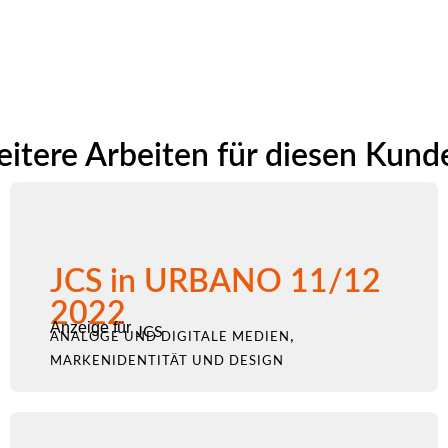
itere Arbeiten für diesen Kund
JCS in URBANO 11/12
2022
Anzeige für
JCS
,
ANALOGE UND DIGITALE MEDIEN
MARKENIDENTITÄT UND DESIGN