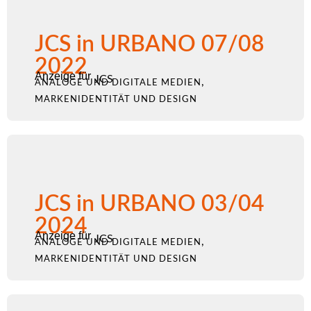
JCS in URBANO 07/08
2022
Anzeige für
JCS
,
ANALOGE UND DIGITALE MEDIEN
MARKENIDENTITÄT UND DESIGN
JCS in URBANO 03/04
2024
Anzeige für
JCS
,
ANALOGE UND DIGITALE MEDIEN
MARKENIDENTITÄT UND DESIGN