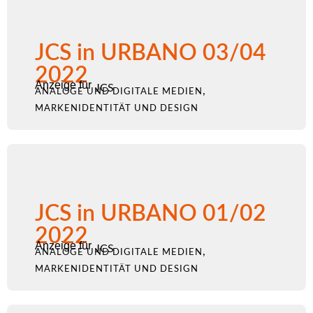
JCS in URBANO 03/04
2022
Anzeige für
JCS
,
ANALOGE UND DIGITALE MEDIEN
MARKENIDENTITÄT UND DESIGN
JCS in URBANO 01/02
2022
Anzeige für
JCS
,
ANALOGE UND DIGITALE MEDIEN
MARKENIDENTITÄT UND DESIGN