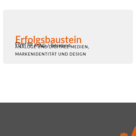
Erfolgsbaustein
Flyer für
MAG
/
Telcoland
,
ANALOGE UND DIGITALE MEDIEN
MARKENIDENTITÄT UND DESIGN