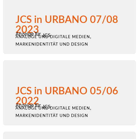
JCS in URBANO 07/08
2023
Anzeige für
JCS
,
ANALOGE UND DIGITALE MEDIEN
MARKENIDENTITÄT UND DESIGN
JCS in URBANO 05/06
2022
Anzeige für
JCS
,
ANALOGE UND DIGITALE MEDIEN
MARKENIDENTITÄT UND DESIGN