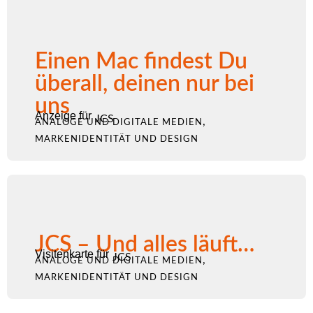
Einen Mac findest Du
überall, deinen nur bei
uns
Anzeige für
JCS
,
ANALOGE UND DIGITALE MEDIEN
MARKENIDENTITÄT UND DESIGN
JCS – Und alles läuft…
Visitenkarte für
JCS
,
ANALOGE UND DIGITALE MEDIEN
MARKENIDENTITÄT UND DESIGN