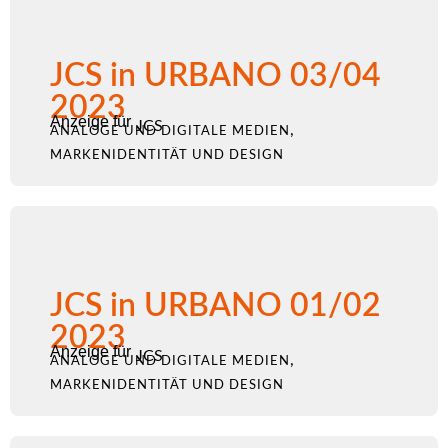
JCS in URBANO 03/04
2023
Anzeige für
JCS
,
ANALOGE UND DIGITALE MEDIEN
MARKENIDENTITÄT UND DESIGN
JCS in URBANO 01/02
2023
Anzeige für
JCS
,
ANALOGE UND DIGITALE MEDIEN
MARKENIDENTITÄT UND DESIGN