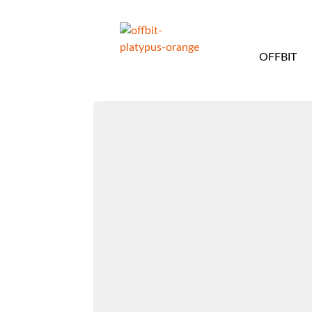
OFFBIT