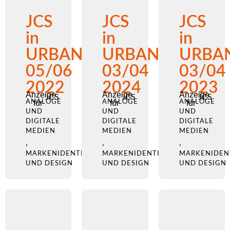
JCS
JCS
JCS
in
in
in
URBANO
URBANO
URBA
05/06
03/04
03/04
2022
2024
2023
Anzeige
Anzeige
Anzeige
JCS
JCS
JCS
ANALOGE
für
ANALOGE
für
ANALOGE
für
UND
UND
UND
DIGITALE
DIGITALE
DIGITALE
MEDIEN
MEDIEN
MEDIEN
,
,
,
MARKENIDENTITÄT
MARKENIDENTITÄT
MARKENIDEN
UND DESIGN
UND DESIGN
UND DESIGN