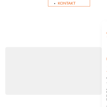
KONTAKT