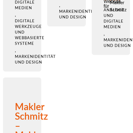
Website
Makler
DIGITALE
,
für
MEDIEN
Schmitz
ANALOGE
MARKENIDENTITÄT
,
UND
UND DESIGN
DIGITALE
DIGITALE
WERKZEUGE
MEDIEN
UND
,
WEBBASIERTE
MARKENIDEN
SYSTEME
UND DESIGN
,
MARKENIDENTITÄT
UND DESIGN
Makler
Schmitz
–