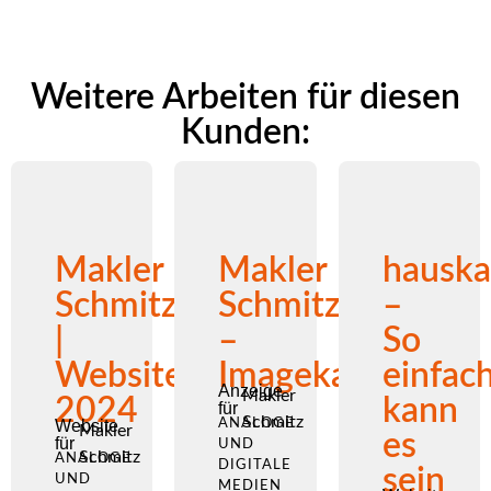
Weitere Arbeiten für diesen
Kunden:
Makler
Makler
hauska
Schmitz
Schmitz
–
|
–
So
Website
Imagekampagne
einfac
Anzeige
Makler
2024
kann
für
Schmitz
Website
ANALOGE
Makler
es
für
UND
Schmitz
ANALOGE
DIGITALE
sein
UND
MEDIEN