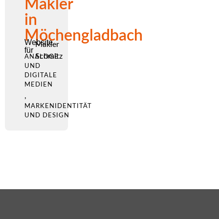
Makler
in
Möchengladbach
Website
Makler
für
Schmitz
ANALOGE
UND
DIGITALE
MEDIEN
,
MARKENIDENTITÄT
UND DESIGN