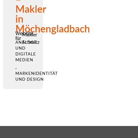
Makler
in
Möchengladbach
Website
Makler
für
Schmitz
ANALOGE
UND
DIGITALE
MEDIEN
,
MARKENIDENTITÄT
UND DESIGN