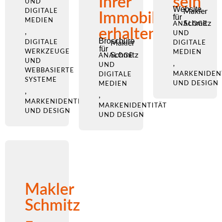
Ihrer
sein
UND
Website
Makler
DIGITALE
Immobile
für
MEDIEN
Schmitz
ANALOGE
erhalten
,
UND
Broschüre
DIGITALE
Makler
DIGITALE
für
WERKZEUGE
MEDIEN
Schmitz
ANALOGE
UND
,
UND
WEBBASIERTE
MARKENIDEN
DIGITALE
SYSTEME
UND DESIGN
MEDIEN
,
,
MARKENIDENTITÄT
MARKENIDENTITÄT
UND DESIGN
UND DESIGN
Makler
Schmitz
–