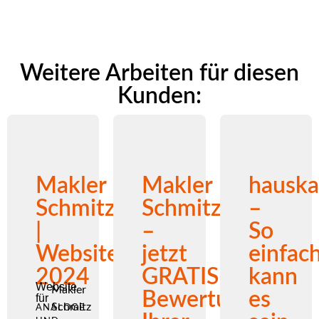
Weitere Arbeiten für diesen
Kunden:
Makler
Makler
hauska
Schmitz
Schmitz
–
|
–
So
Website
jetzt
einfac
2024
GRATIS-
kann
Website
Makler
Bewertung
es
für
Schmitz
ANALOGE