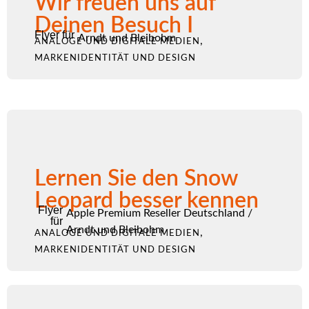
Wir freuen uns auf
Deinen Besuch I
Flyer für
Arndt und Bleibohm
,
ANALOGE UND DIGITALE MEDIEN
MARKENIDENTITÄT UND DESIGN
Lernen Sie den Snow
Leopard besser kennen
Flyer
Apple Premium Reseller Deutschland
/
für
Arndt und Bleibohm
,
ANALOGE UND DIGITALE MEDIEN
MARKENIDENTITÄT UND DESIGN