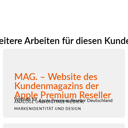
itere Arbeiten für diesen Kund
MAG. – Website des
Kundenmagazins der
Apple Premium Reseller
Website für
Apple Premium Reseller Deutschland
,
ANALOGE UND DIGITALE MEDIEN
MARKENIDENTITÄT UND DESIGN