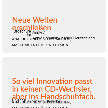
Neue Welten
erschließen
Broschüre
Apple
/
für
Apple Premium Reseller Deutschland
,
ANALOGE UND DIGITALE MEDIEN
MARKENIDENTITÄT UND DESIGN
So viel Innovation passt
in keinen CD-Wechsler,
aber ins Handschuhfach.
Flyer für
Arndt und Bleibohm
,
ANALOGE UND DIGITALE MEDIEN