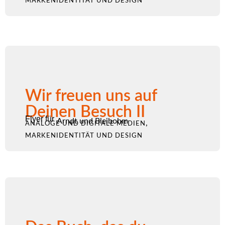
MARKENIDENTITÄT UND DESIGN
Wir freuen uns auf
Deinen Besuch II
Flyer für
Arndt und Bleibohm
,
ANALOGE UND DIGITALE MEDIEN
MARKENIDENTITÄT UND DESIGN