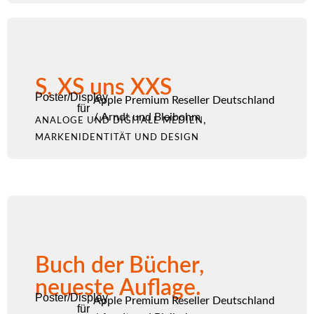
S, XS uns XXS
Poster/Display
Apple Premium Reseller Deutschland
für
/
Arndt und Bleibohm
,
ANALOGE UND DIGITALE MEDIEN
MARKENIDENTITÄT UND DESIGN
Buch der Bücher,
neueste Auflage.
Poster/Display
Apple Premium Reseller Deutschland
für