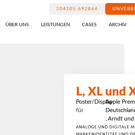
04105 692864
UNVERB
ÜBER UNS
LEISTUNGEN
CASES
ARCHIV
L, XL und 
Poster/Display
Apple Prem
für
Deutschlan
,
Arndt und
ANALOGE UND DIGITALE M
MARKENIDENTITÄT UND D