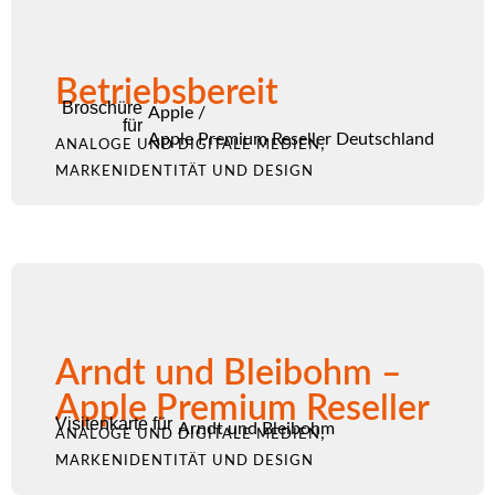
Betriebsbereit
Broschüre
Apple
/
für
Apple Premium Reseller Deutschland
,
ANALOGE UND DIGITALE MEDIEN
MARKENIDENTITÄT UND DESIGN
Arndt und Bleibohm –
Apple Premium Reseller
Visitenkarte für
Arndt und Bleibohm
,
ANALOGE UND DIGITALE MEDIEN
MARKENIDENTITÄT UND DESIGN