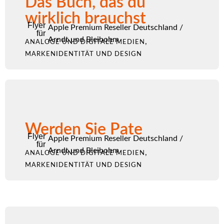
Das Buch, das du
wirklich brauchst
Flyer
Apple Premium Reseller Deutschland
/
für
Arndt und Bleibohm
,
ANALOGE UND DIGITALE MEDIEN
MARKENIDENTITÄT UND DESIGN
Werden Sie Pate
Flyer
Apple Premium Reseller Deutschland
/
für
Arndt und Bleibohm
,
ANALOGE UND DIGITALE MEDIEN
MARKENIDENTITÄT UND DESIGN