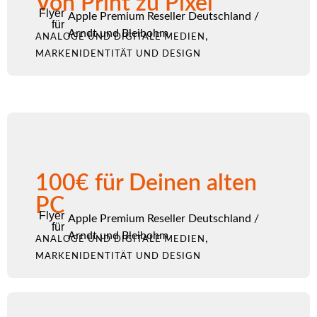
Von Print zu Pixel
Flyer
Apple Premium Reseller Deutschland
/
für
Arndt und Bleibohm
,
ANALOGE UND DIGITALE MEDIEN
MARKENIDENTITÄT UND DESIGN
100€ für Deinen alten
PC
Flyer
Apple Premium Reseller Deutschland
/
für
Arndt und Bleibohm
,
ANALOGE UND DIGITALE MEDIEN
MARKENIDENTITÄT UND DESIGN