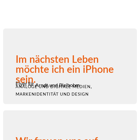
Im nächsten Leben
möchte ich ein iPhone
sein.
Flyer für
Arndt und Bleibohm
,
ANALOGE UND DIGITALE MEDIEN
MARKENIDENTITÄT UND DESIGN