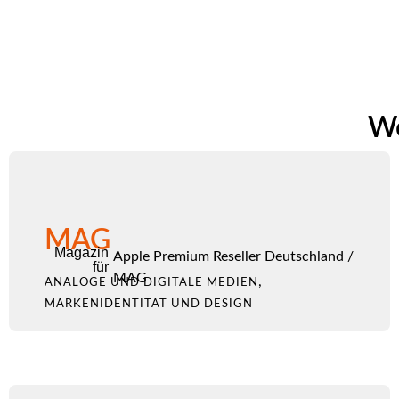
We
MAG
Magazin
Apple Premium Reseller Deutschland
/
für
MAG
,
ANALOGE UND DIGITALE MEDIEN
MARKENIDENTITÄT UND DESIGN