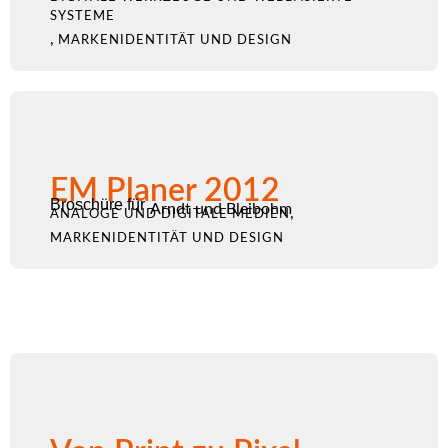
SYSTEME
,
MARKENIDENTITÄT UND DESIGN
EM Planer 2012
Broschüre für
Arndt und Bleibohm
,
ANALOGE UND DIGITALE MEDIEN
MARKENIDENTITÄT UND DESIGN