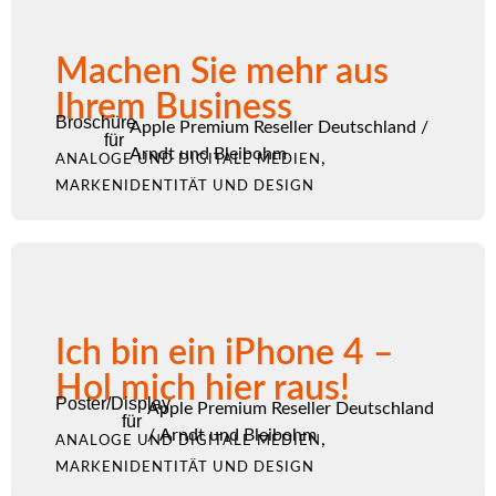
Machen Sie mehr aus
Ihrem Business
Broschüre
Apple Premium Reseller Deutschland
/
für
Arndt und Bleibohm
,
ANALOGE UND DIGITALE MEDIEN
MARKENIDENTITÄT UND DESIGN
Ich bin ein iPhone 4 –
Hol mich hier raus!
Poster/Display
Apple Premium Reseller Deutschland
für
/
Arndt und Bleibohm
,
ANALOGE UND DIGITALE MEDIEN
MARKENIDENTITÄT UND DESIGN