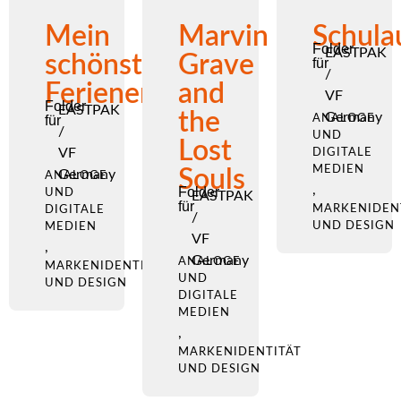
Mein
Marvin
Schula
Folder
EASTPAK
schönstes
Grave
für
/
Ferienerlebnis
and
VF
Folder
EASTPAK
the
Germany
für
ANALOGE
/
UND
Lost
VF
DIGITALE
MEDIEN
Souls
Germany
ANALOGE
,
Folder
UND
EASTPAK
für
MARKENIDEN
DIGITALE
/
UND DESIGN
MEDIEN
VF
,
Germany
ANALOGE
MARKENIDENTITÄT
UND
UND DESIGN
DIGITALE
MEDIEN
,
MARKENIDENTITÄT
UND DESIGN