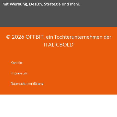
mit
Werbung, Design, Strategie
und mehr.
© 2026
OFFBIT
, ein Tochterunternehmen der
ITALICBOLD
Kontakt
Impressum
Datenschutzerklärung