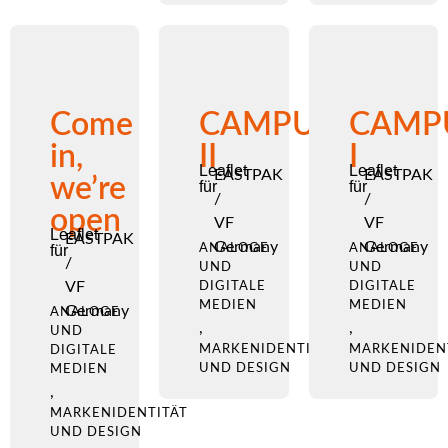
Come
CAMPUS
CAMP
in,
II
I
Leaflet
Leaflet
EASTPAK
EASTPAK
we’re
für
für
/
/
open
VF
VF
Leaflet
EASTPAK
Germany
Germany
für
ANALOGE
ANALOGE
/
UND
UND
VF
DIGITALE
DIGITALE
MEDIEN
MEDIEN
Germany
ANALOGE
,
,
UND
MARKENIDENTITÄT
MARKENIDEN
DIGITALE
UND DESIGN
UND DESIGN
MEDIEN
,
MARKENIDENTITÄT
UND DESIGN