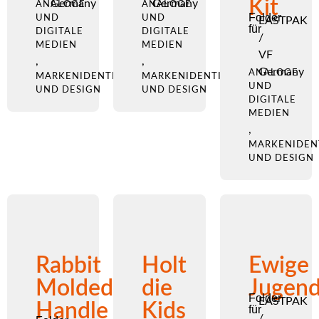
Kit
Germany
Germany
ANALOGE
ANALOGE
Folder
UND
UND
EASTPAK
für
DIGITALE
DIGITALE
/
MEDIEN
MEDIEN
VF
,
,
Germany
ANALOGE
MARKENIDENTITÄT
MARKENIDENTITÄT
UND
UND DESIGN
UND DESIGN
DIGITALE
MEDIEN
,
MARKENIDEN
UND DESIGN
Rabbit
Holt
Ewige
Molded
die
Jugen
Folder
EASTPAK
Handle
Kids
für
/