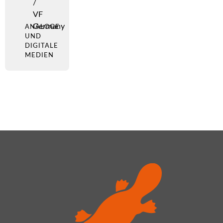
/
VF
Germany
ANALOGE
UND
DIGITALE
MEDIEN