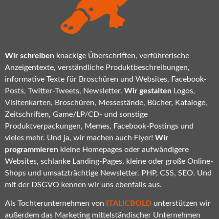
Wir schreiben
knackige Überschriften, verführerische
Anzeigentexte, verständliche Produktbeschreibungen,
informative Texte für Broschüren und Websites, Facebook-
Posts, Twitter-Tweets, Newsletter.
Wir gestalten
Logos,
Visitenkarten, Broschüren, Messestände, Bücher, Kataloge,
Zeitschriften, Game/LP/CD- und sonstige
Produktverpackungen, Memes, Facebook-Postings und
vieles mehr. Und ja, wir machen auch Flyer!
Wir
programmieren
kleine Homepages oder aufwändigere
Websites, schlanke Landing-Pages, kleine oder große Online-
Shops und umsatzträchtige Newsletter. PHP, CSS, SEO. Und
mit der DSGVO kennen wir uns ebenfalls aus.
Als Tochterunternehmen von
ITALICBOLD
unterstützen wir
außerdem das Marketing mittelständischer Unternehmen