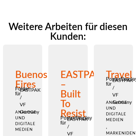
Weitere Arbeiten für diesen
Kunden:
Buenos
EASTPAK
Travel
Poster/Displa
EASTPAK
Eires
–
für
/
Folder
EASTPAK
Built
für
VF
/
To
Germany
ANALOGE
VF
UND
Resist
Germany
ANALOGE
DIGITALE
Poster/Display
UND
EASTPAK
MEDIEN
für
DIGITALE
/
,
MEDIEN
VF
MARKENIDEN