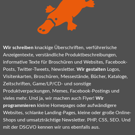
Wir schreiben
knackige Überschriften, verführerische
Anzeigentexte, verständliche Produktbeschreibungen,
informative Texte für Broschüren und Websites, Facebook-
Posts, Twitter-Tweets, Newsletter.
Wir gestalten
Logos,
Visitenkarten, Broschüren, Messestände, Bücher, Kataloge,
Zeitschriften, Game/LP/CD- und sonstige
Produktverpackungen, Memes, Facebook-Postings und
vieles mehr. Und ja, wir machen auch Flyer!
Wir
programmieren
kleine Homepages oder aufwändigere
Websites, schlanke Landing-Pages, kleine oder große Online-
Shops und umsatzträchtige Newsletter. PHP, CSS, SEO. Und
mit der DSGVO kennen wir uns ebenfalls aus.