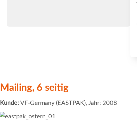
Mailing, 6 seitig
Kunde:
VF-Germany (EASTPAK), Jahr: 2008