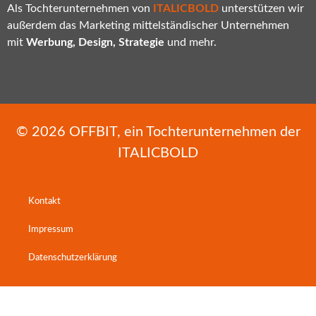
Als Tochterunternehmen von
ITALICBOLD
unterstützen wir
außerdem das Marketing mittelständischer Unternehmen
mit
Werbung, Design, Strategie
und mehr.
© 2026
OFFBIT
, ein Tochterunternehmen der
ITALICBOLD
Kontakt
Impressum
Datenschutzerklärung