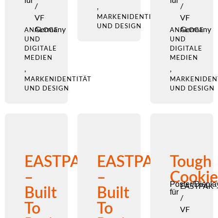
für
für
/
/
,
VF
MARKENIDENTITÄT
VF
UND DESIGN
Germany
Germany
ANALOGE
ANALOGE
UND
UND
DIGITALE
DIGITALE
MEDIEN
MEDIEN
,
,
MARKENIDENTITÄT
MARKENIDEN
UND DESIGN
UND DESIGN
EASTPAK
EASTPAK
Tough
–
–
Cookie
Poster/Displa
EASTPAK
Built
Built
für
/
To
To
VF