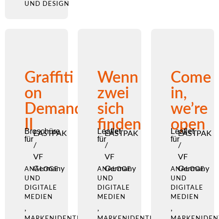
UND DESIGN
Graffiti
Wenn
Come
on
zwei
in,
Demand
sich
we’re
II
finden
open
Broschüre
Leaflet
Leaflet
EASTPAK
EASTPAK
EASTPAK
für
für
für
/
/
/
VF
VF
VF
Germany
Germany
Germany
ANALOGE
ANALOGE
ANALOGE
UND
UND
UND
DIGITALE
DIGITALE
DIGITALE
MEDIEN
MEDIEN
MEDIEN
,
,
,
MARKENIDENTITÄT
MARKENIDENTITÄT
MARKENIDEN