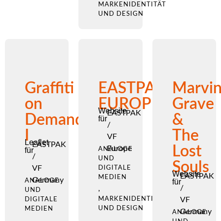
MARKENIDENTITÄT
UND DESIGN
Graffiti
EASTPAK
Marvi
on
EUROPE
Grave
Website
EASTPAK
Demand
&
für
/
I
The
VF
Leaflet
EASTPAK
Lost
Europe
für
ANALOGE
/
UND
Souls
VF
DIGITALE
Website
EASTPAK
MEDIEN
Germany
ANALOGE
für
/
,
UND
MARKENIDENTITÄT
VF
DIGITALE
UND DESIGN
MEDIEN
Germany
ANALOGE
,