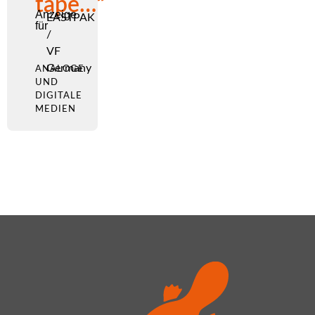
tape…“
Anzeige
EASTPAK
für
/
VF
Germany
ANALOGE
UND
DIGITALE
MEDIEN