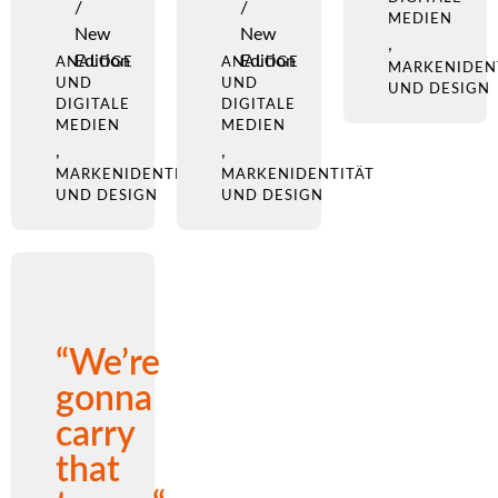
/
/
MEDIEN
New
New
,
Edition
Edition
ANALOGE
ANALOGE
MARKENIDEN
UND
UND
UND DESIGN
DIGITALE
DIGITALE
MEDIEN
MEDIEN
,
,
MARKENIDENTITÄT
MARKENIDENTITÄT
UND DESIGN
UND DESIGN
“We’re
gonna
carry
that