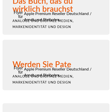
Das Buch, das du
wirklich brauchst
Flyer
Apple Premium Reseller Deutschland
/
für
Arndt und Bleibohm
,
ANALOGE UND DIGITALE MEDIEN
MARKENIDENTITÄT UND DESIGN
Werden Sie Pate
Flyer
Apple Premium Reseller Deutschland
/
für
Arndt und Bleibohm
,
ANALOGE UND DIGITALE MEDIEN
MARKENIDENTITÄT UND DESIGN