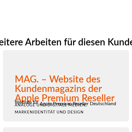
itere Arbeiten für diesen Kund
MAG. – Website des
Kundenmagazins der
Apple Premium Reseller
Website für
Apple Premium Reseller Deutschland
,
ANALOGE UND DIGITALE MEDIEN
MARKENIDENTITÄT UND DESIGN