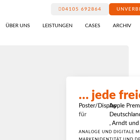
04105 692864
UNVERB
ÜBER UNS
LEISTUNGEN
CASES
ARCHIV
… jede fre
Poster/Display
Apple Prem
für
Deutschlan
,
Arndt und
ANALOGE UND DIGITALE M
MARKENIDENTITÄT UND D