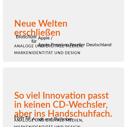
Neue Welten
erschließen
Broschüre
Apple
/
für
Apple Premium Reseller Deutschland
,
ANALOGE UND DIGITALE MEDIEN
MARKENIDENTITÄT UND DESIGN
So viel Innovation passt
in keinen CD-Wechsler,
aber ins Handschuhfach.
Flyer für
Arndt und Bleibohm
,
ANALOGE UND DIGITALE MEDIEN