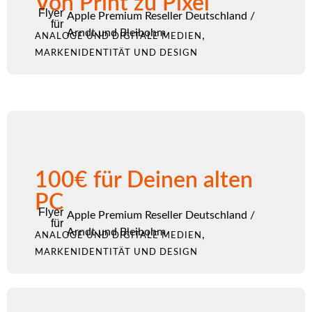
Von Print zu Pixel
Flyer
Apple Premium Reseller Deutschland
/
für
Arndt und Bleibohm
,
ANALOGE UND DIGITALE MEDIEN
MARKENIDENTITÄT UND DESIGN
100€ für Deinen alten
PC
Flyer
Apple Premium Reseller Deutschland
/
für
Arndt und Bleibohm
,
ANALOGE UND DIGITALE MEDIEN
MARKENIDENTITÄT UND DESIGN