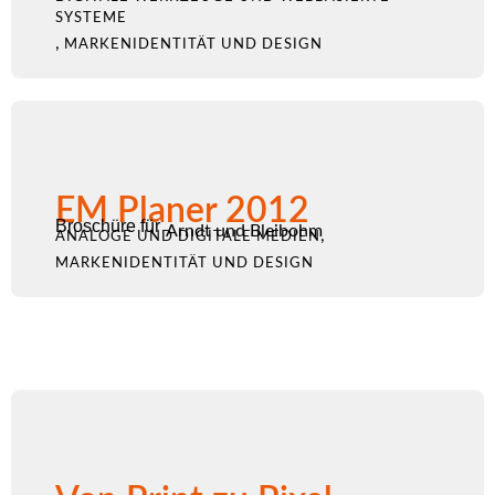
SYSTEME
,
MARKENIDENTITÄT UND DESIGN
EM Planer 2012
Broschüre für
Arndt und Bleibohm
,
ANALOGE UND DIGITALE MEDIEN
MARKENIDENTITÄT UND DESIGN