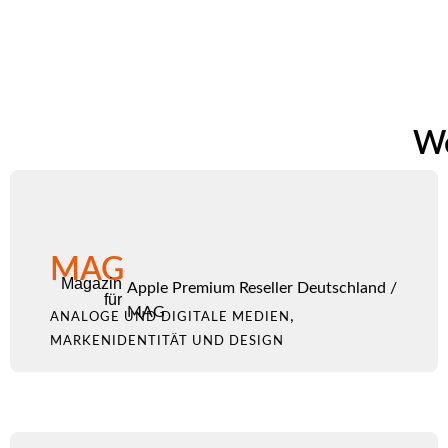
We
MAG
Magazin
Apple Premium Reseller Deutschland
/
für
MAG
,
ANALOGE UND DIGITALE MEDIEN
MARKENIDENTITÄT UND DESIGN