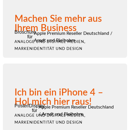
Machen Sie mehr aus
Ihrem Business
Broschüre
Apple Premium Reseller Deutschland
/
für
Arndt und Bleibohm
,
ANALOGE UND DIGITALE MEDIEN
MARKENIDENTITÄT UND DESIGN
Ich bin ein iPhone 4 –
Hol mich hier raus!
Poster/Display
Apple Premium Reseller Deutschland
für
/
Arndt und Bleibohm
,
ANALOGE UND DIGITALE MEDIEN
MARKENIDENTITÄT UND DESIGN