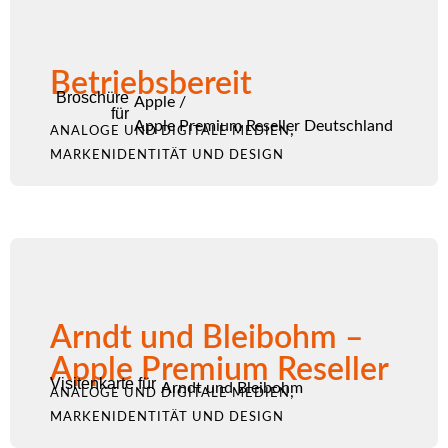
Betriebsbereit
Broschüre
Apple
/
für
Apple Premium Reseller Deutschland
,
ANALOGE UND DIGITALE MEDIEN
MARKENIDENTITÄT UND DESIGN
Arndt und Bleibohm –
Apple Premium Reseller
Visitenkarte für
Arndt und Bleibohm
,
ANALOGE UND DIGITALE MEDIEN
MARKENIDENTITÄT UND DESIGN