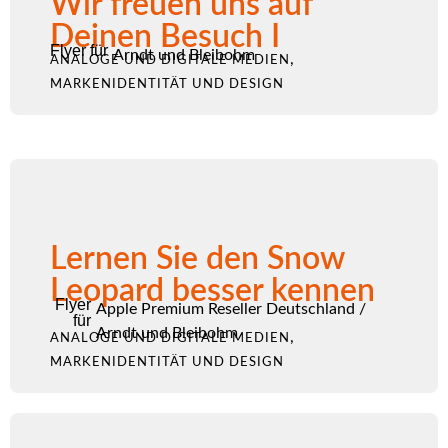
Wir freuen uns auf
Deinen Besuch I
Flyer für
Arndt und Bleibohm
,
ANALOGE UND DIGITALE MEDIEN
MARKENIDENTITÄT UND DESIGN
Lernen Sie den Snow
Leopard besser kennen
Flyer
Apple Premium Reseller Deutschland
/
für
Arndt und Bleibohm
,
ANALOGE UND DIGITALE MEDIEN
MARKENIDENTITÄT UND DESIGN