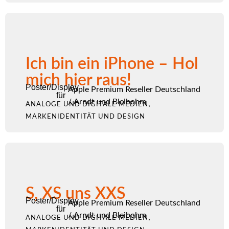
Ich bin ein iPhone – Hol
mich hier raus!
Poster/Display
Apple Premium Reseller Deutschland
für
/
Arndt und Bleibohm
,
ANALOGE UND DIGITALE MEDIEN
MARKENIDENTITÄT UND DESIGN
S, XS uns XXS
Poster/Display
Apple Premium Reseller Deutschland
für
/
Arndt und Bleibohm
,
ANALOGE UND DIGITALE MEDIEN