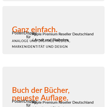
Ganz einfach.
Poster/Display
Apple Premium Reseller Deutschland
für
/
Arndt und Bleibohm
,
ANALOGE UND DIGITALE MEDIEN
MARKENIDENTITÄT UND DESIGN
Buch der Bücher,
neueste Auflage.
Poster/Display
Apple Premium Reseller Deutschland
für