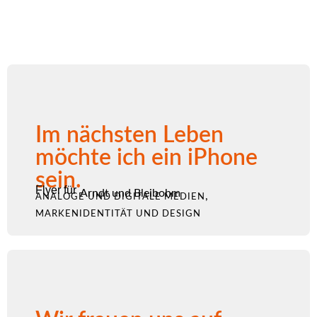
Im nächsten Leben
möchte ich ein iPhone
sein.
Flyer für
Arndt und Bleibohm
,
ANALOGE UND DIGITALE MEDIEN
MARKENIDENTITÄT UND DESIGN