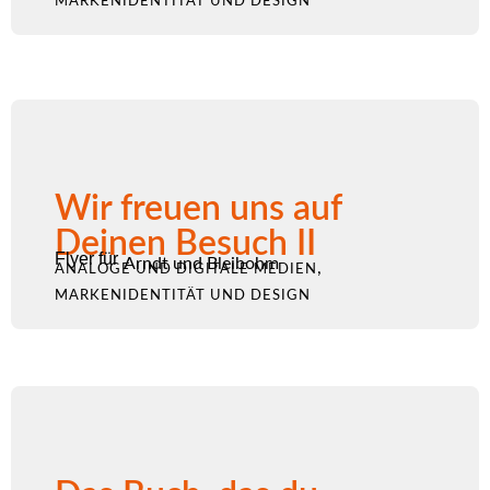
MARKENIDENTITÄT UND DESIGN
Wir freuen uns auf
Deinen Besuch II
Flyer für
Arndt und Bleibohm
,
ANALOGE UND DIGITALE MEDIEN
MARKENIDENTITÄT UND DESIGN