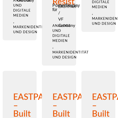
Resist
Germany
ANALOGE
DIGITALE
Poster/Display
UND
EASTPAK
MEDIEN
für
DIGITALE
/
,
MEDIEN
VF
MARKENIDEN
,
UND DESIGN
Germany
ANALOGE
MARKENIDENTITÄT
UND
UND DESIGN
DIGITALE
MEDIEN
,
MARKENIDENTITÄT
UND DESIGN
EASTPAK
EASTPAK
EASTP
–
–
–
Built
Built
Built