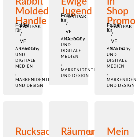
Rabbit
Ewige
In
Molded
Jugend
Shop
Folder
EASTPAK
Handle
Promo
für
/
Folder
Folder
EASTPAK
EASTPAK
für
für
VF
/
/
Germany
ANALOGE
VF
VF
UND
Germany
Germany
ANALOGE
ANALOGE
DIGITALE
UND
UND
MEDIEN
DIGITALE
DIGITALE
,
MEDIEN
MEDIEN
MARKENIDENTITÄT
,
,
UND DESIGN
MARKENIDENTITÄT
MARKENIDEN
UND DESIGN
UND DESIGN
Rucksacktourismus
Räumen
Mein