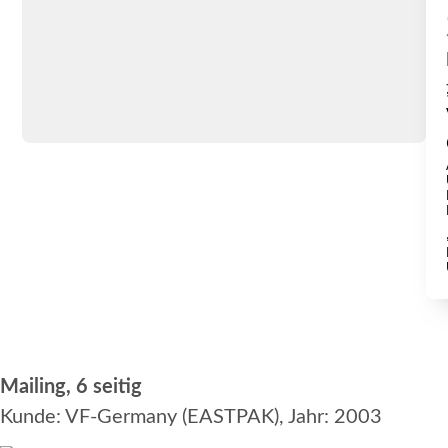
Mailing, 6 seitig
Kunde: VF-Germany (EASTPAK), Jahr: 2003