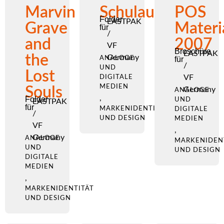
Marvin
Schulaufsatz
POS
Folder
EASTPAK
Grave
Materi
für
/
and
2007
VF
Broschüre
EASTPAK
the
Germany
ANALOGE
für
/
UND
Lost
VF
DIGITALE
MEDIEN
Souls
Germany
ANALOGE
,
Folder
UND
EASTPAK
für
MARKENIDENTITÄT
DIGITALE
/
UND DESIGN
MEDIEN
VF
,
Germany
ANALOGE
MARKENIDEN
UND
UND DESIGN
DIGITALE
MEDIEN
,
MARKENIDENTITÄT
UND DESIGN