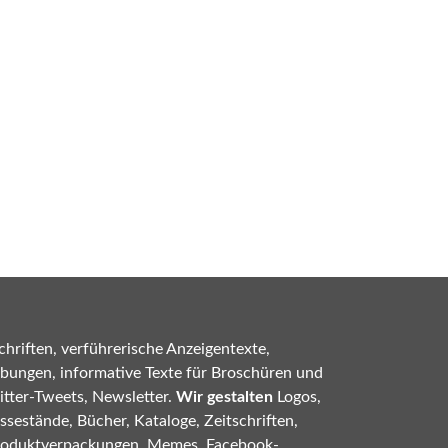
hriften, verführerische Anzeigentexte,
bungen, informative Texte für Broschüren und
tter-Tweets, Newsletter.
Wir gestalten
Logos,
sestände, Bücher, Kataloge, Zeitschriften,
roduktverpackungen, Memes, Facebook-