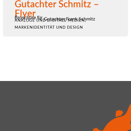
Gutachter Schmitz –
Flyer
Broschüre für
Gutachter Frank Schmitz
,
ANALOGE UND DIGITALE MEDIEN
MARKENIDENTITÄT UND DESIGN