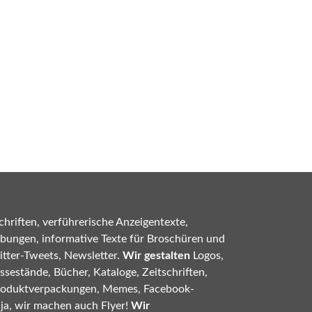
hriften, verführerische Anzeigentexte,
bungen, informative Texte für Broschüren und
tter-Tweets, Newsletter.
Wir gestalten
Logos,
sestände, Bücher, Kataloge, Zeitschriften,
roduktverpackungen, Memes, Facebook-
 ja, wir machen auch Flyer!
Wir