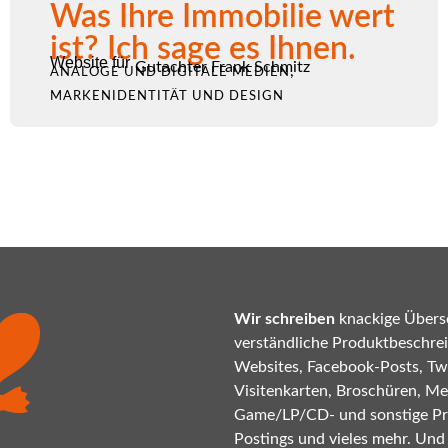
Was Ihre Immobilie wert
ist? Ich sage es Ihnen.
Website für
Gutachter Frank Schmitz
,
ANALOGE UND DIGITALE MEDIEN
MARKENIDENTITÄT UND DESIGN
Wir schreiben
knackige Übersc
verständliche Produktbeschrei
Websites, Facebook-Posts, Twi
Visitenkarten, Broschüren, Mes
Game/LP/CD- und sonstige P
Postings und vieles mehr. Und