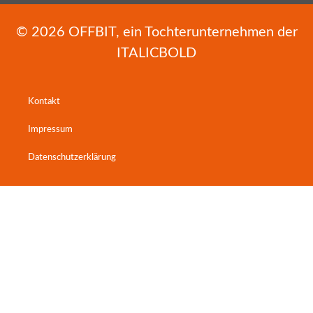
© 2026
OFFBIT
, ein Tochterunternehmen der
ITALICBOLD
Kontakt
Impressum
Datenschutzerklärung