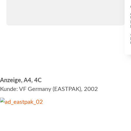
Anzeige, A4, 4C
Kunde: VF Germany (EASTPAK), 2002