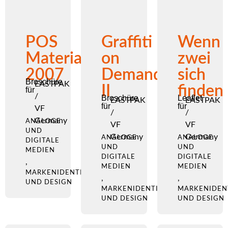
POS
Graffiti
Wenn
Materials
on
zwei
2007
Demand
sich
Broschüre
EASTPAK
II
finden
für
/
Broschüre
Leaflet
EASTPAK
EASTPAK
für
für
VF
/
/
Germany
ANALOGE
VF
VF
UND
Germany
Germany
ANALOGE
ANALOGE
DIGITALE
UND
UND
MEDIEN
DIGITALE
DIGITALE
,
MEDIEN
MEDIEN
MARKENIDENTITÄT
,
,
UND DESIGN
MARKENIDENTITÄT
MARKENIDEN
UND DESIGN
UND DESIGN