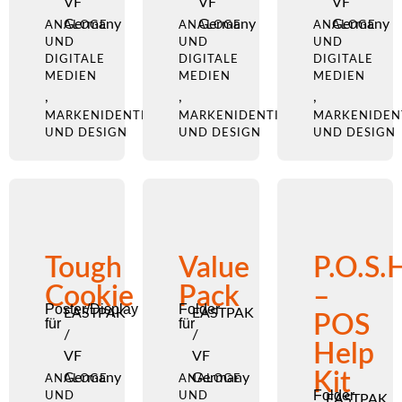
VF
VF
VF
Germany
Germany
Germany
ANALOGE
ANALOGE
ANALOGE
UND
UND
UND
DIGITALE
DIGITALE
DIGITALE
MEDIEN
MEDIEN
MEDIEN
,
,
,
MARKENIDENTITÄT
MARKENIDENTITÄT
MARKENIDEN
UND DESIGN
UND DESIGN
UND DESIGN
Tough
Value
P.O.S.
Cookie
Pack
–
Poster/Display
Folder
EASTPAK
EASTPAK
POS
für
für
/
/
Help
VF
VF
Kit
Germany
Germany
ANALOGE
ANALOGE
Folder
UND
UND
EASTPAK