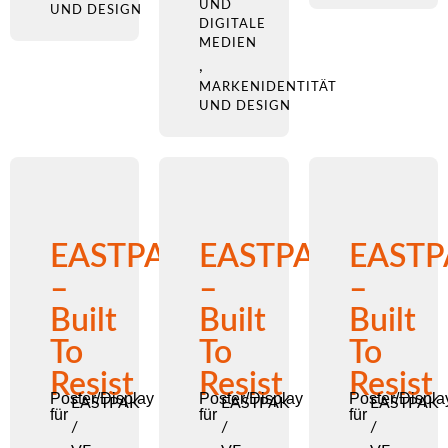
UND
UND DESIGN
DIGITALE
MEDIEN
,
MARKENIDENTITÄT
UND DESIGN
EASTPAK
EASTPAK
EASTP
–
–
–
Built
Built
Built
To
To
To
Resist
Resist
Resist
Poster/Display
Poster/Display
Poster/Displa
EASTPAK
EASTPAK
EASTPAK
für
für
für
/
/
/