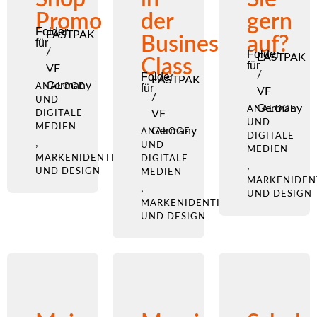
Promo
der
gern
Folder
EASTPAK
Business
auf?
für
/
Folder
EASTPAK
Class
für
VF
/
Folder
EASTPAK
Germany
ANALOGE
für
VF
/
UND
Germany
ANALOGE
VF
DIGITALE
UND
MEDIEN
Germany
ANALOGE
DIGITALE
,
UND
MEDIEN
MARKENIDENTITÄT
DIGITALE
,
UND DESIGN
MEDIEN
MARKENIDEN
,
UND DESIGN
MARKENIDENTITÄT
UND DESIGN