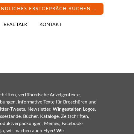
INDLICHES ERSTGEPRÄCH BUCHEN …
REAL TALK
KONTAKT
hriften, verführerische Anzeigentexte,
bungen, informative Texte für Broschüren und
tter-Tweets, Newsletter.
Wir gestalten
Logos,
sestände, Bücher, Kataloge, Zeitschriften,
roduktverpackungen, Memes, Facebook-
 ja, wir machen auch Flyer!
Wir