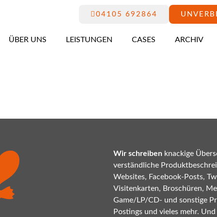
04105 692864
UNVERB
ÜBER UNS
LEISTUNGEN
CASES
ARCHIV
Wir schreiben
knackige Übersc
verständliche Produktbeschrei
Websites, Facebook-Posts, Twi
Visitenkarten, Broschüren, Mes
Game/LP/CD- und sonstige P
Postings und vieles mehr. Und