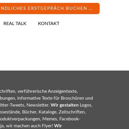
INDLICHES ERSTGEPRÄCH BUCHEN …
REAL TALK
KONTAKT
hriften, verführerische Anzeigentexte,
bungen, informative Texte für Broschüren und
tter-Tweets, Newsletter.
Wir gestalten
Logos,
sestände, Bücher, Kataloge, Zeitschriften,
roduktverpackungen, Memes, Facebook-
 ja, wir machen auch Flyer!
Wir