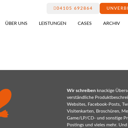
04105 692864
UNVERB
ÜBER UNS
LEISTUNGEN
CASES
ARCHIV
Wir schreiben
knackige Übersc
verständliche Produktbeschrei
Websites, Facebook-Posts, Twi
Visitenkarten, Broschüren, Mes
Game/LP/CD- und sonstige P
Postings und vieles mehr. Und