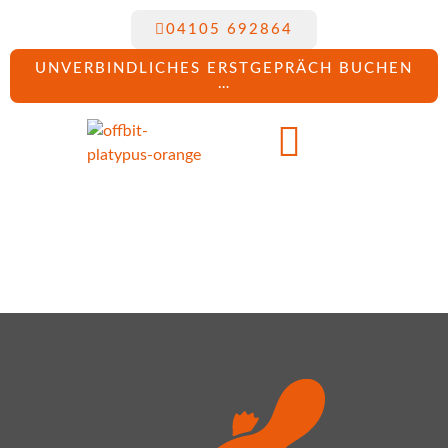
04105 692864
UNVERBINDLICHES ERSTGEPRÄCH BUCHEN
…