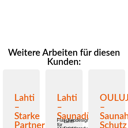
Weitere Arbeiten für diesen
Kunden:
Lahti
Lahti
OULUJ
–
–
–
Starke
Saunadüfte
Saunah
Flaschendesign
Lahti-
Partner
Schutz
für