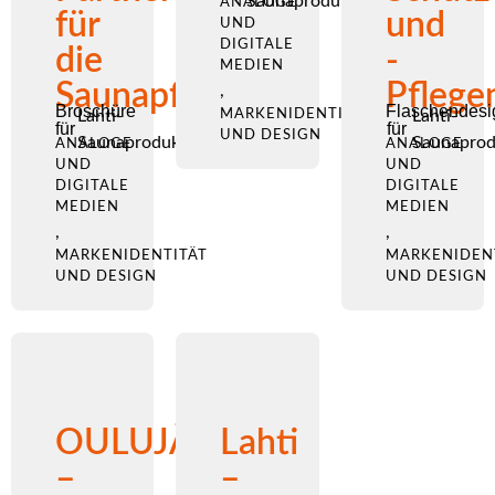
Saunaprodukte
ANALOGE
für
und
UND
DIGITALE
die
-
MEDIEN
Saunapflege
Pflege
,
Broschüre
Flaschendesi
Lahti-
MARKENIDENTITÄT
Lahti-
für
für
UND DESIGN
Saunaprodukte
Saunaprod
ANALOGE
ANALOGE
UND
UND
DIGITALE
DIGITALE
MEDIEN
MEDIEN
,
,
MARKENIDENTITÄT
MARKENIDEN
UND DESIGN
UND DESIGN
OULUJÄRVI
Lahti
–
–