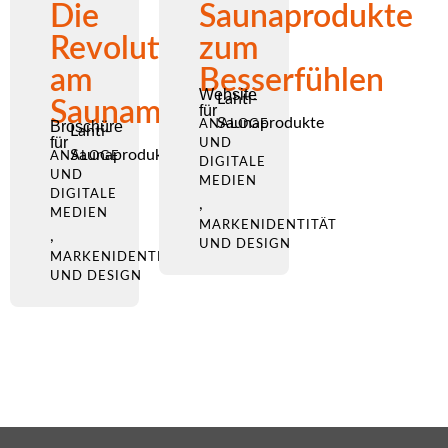
Die
Saunaprodukte
Revolution
zum
am
Besserfühlen
Website
Lahti-
Saunamarkt
für
Saunaprodukte
Broschüre
ANALOGE
Lahti-
für
UND
Saunaprodukte
ANALOGE
DIGITALE
UND
MEDIEN
DIGITALE
,
MEDIEN
MARKENIDENTITÄT
,
UND DESIGN
MARKENIDENTITÄT
UND DESIGN