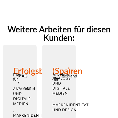
Weitere Arbeiten für diesen
Kunden:
Erfolgsbaustein
(Spa)ren
Flyer
Anzeige
MAG
Telcoland
für
ANALOGE
für
/
UND
Telcoland
DIGITALE
ANALOGE
MEDIEN
UND
DIGITALE
,
MEDIEN
MARKENIDENTITÄT
,
UND DESIGN
MARKENIDENTITÄT