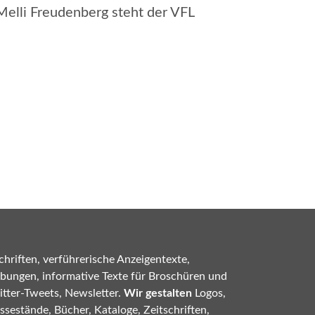
Melli Freudenberg steht der VFL
hriften, verführerische Anzeigentexte,
bungen, informative Texte für Broschüren und
tter-Tweets, Newsletter.
Wir gestalten
Logos,
sestände, Bücher, Kataloge, Zeitschriften,