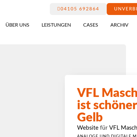
04105 692864
UNVERB
ÜBER UNS
LEISTUNGEN
CASES
ARCHIV
VFL Masche
ist schöner
Gelb
Website
für
VFL Masc
ANALOGE UND DIGITALE M