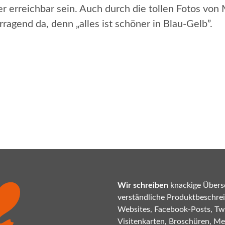
r erreichbar sein. Auch durch die tollen Fotos von 
agend da, denn „alles ist schöner in Blau-Gelb”.
Wir schreiben
knackige Übersc
verständliche Produktbeschrei
Websites, Facebook-Posts, Twi
Visitenkarten, Broschüren, Mes