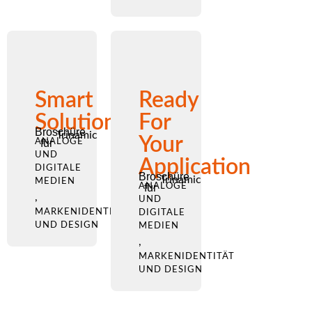
Smart
Ready
Solutions
For
Broschüre
Trinamic
Your
ANALOGE
für
UND
Application
DIGITALE
Broschüre
Trinamic
MEDIEN
ANALOGE
für
,
UND
MARKENIDENTITÄT
DIGITALE
UND DESIGN
MEDIEN
,
MARKENIDENTITÄT
UND DESIGN