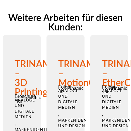
Weitere Arbeiten für diesen
Kunden:
TRINAMIC
TRINAMIC
TRINA
–
–
–
3D
MotionCookie
EtherC
Folder
Folder
Trinamic
Trinamic
Printing
ANALOGE
für
ANALOGE
für
Broschüre
UND
UND
Trinamic
ANALOGE
für
DIGITALE
DIGITALE
UND
MEDIEN
MEDIEN
DIGITALE
,
,
MEDIEN
MARKENIDENTITÄT
MARKENIDEN
,
UND DESIGN
UND DESIGN
MARKENIDENTITÄT