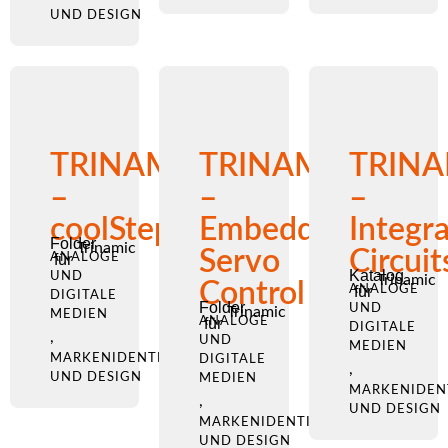
UND DESIGN
TRINAMIC
TRINAMIC
TRINA
–
–
–
coolStep
Embedded
Integr
Folder
Trinamic
Servo
Circuit
ANALOGE
für
Katalog
UND
Trinamic
Control
ANALOGE
für
DIGITALE
Folder
UND
Trinamic
MEDIEN
ANALOGE
für
DIGITALE
,
UND
MEDIEN
MARKENIDENTITÄT
DIGITALE
,
UND DESIGN
MEDIEN
MARKENIDEN
,
UND DESIGN
MARKENIDENTITÄT
UND DESIGN