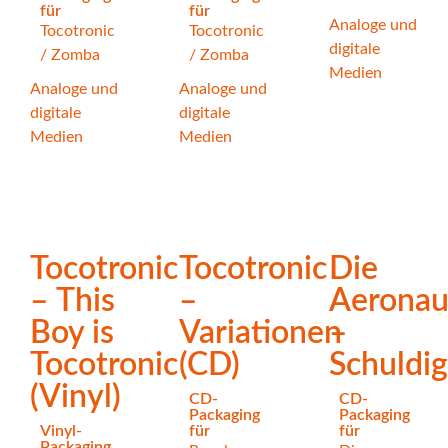
für
für
Analoge und
Tocotronic
Tocotronic
digitale
/
Zomba
/
Zomba
Medien
Analoge und
Analoge und
digitale
digitale
Medien
Medien
Tocotronic
Tocotronic
Die
– This
–
Aeronau
Boy is
Variationen
–
Tocotronic
(CD)
Schuldi
(Vinyl)
CD-
CD-
Packaging
Packaging
Vinyl-
für
für
Packaging