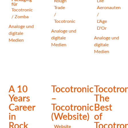
Rough
Die
für
Trade
Aeronauten
Tocotronic
/
/
/
Zomba
Tocotronic
L'Age
Analoge und
D'Or
Analoge und
digitale
digitale
Analoge und
Medien
Medien
digitale
Medien
A 10
Tocotronic
Tocotron
Years
–
The
Career
Tocotronic
Best
in
(Website)
of
Rock
Tocotron
Website