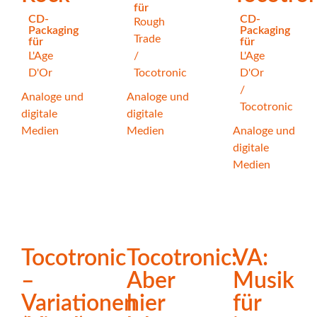
für
CD-
CD-
Rough
Packaging
Packaging
Trade
für
für
L'Age
/
L'Age
D'Or
Tocotronic
D'Or
/
Analoge und
Analoge und
Tocotronic
digitale
digitale
Medien
Medien
Analoge und
digitale
Medien
Tocotronic
Tocotronic:
VA:
–
Aber
Musik
Variationen
hier
für