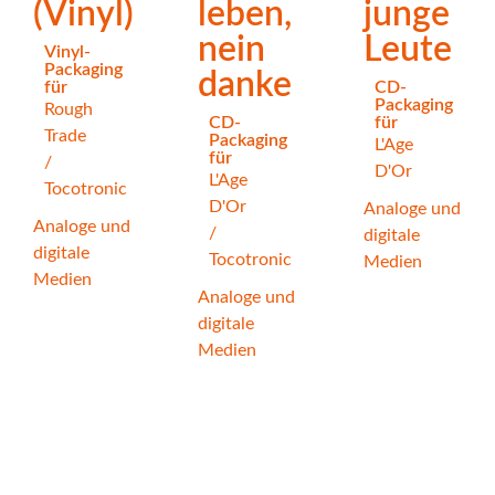
(Vinyl)
leben,
junge
nein
Leute
Vinyl-
Packaging
danke
für
CD-
Packaging
Rough
CD-
für
Trade
Packaging
L'Age
für
/
D'Or
L'Age
Tocotronic
D'Or
Analoge und
Analoge und
/
digitale
digitale
Tocotronic
Medien
Medien
Analoge und
digitale
Medien