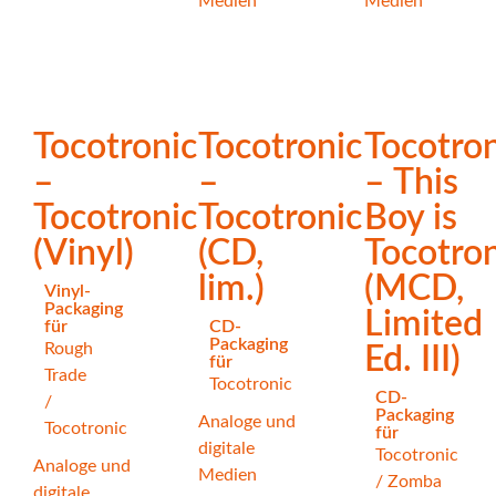
Medien
Medien
Tocotronic
Tocotronic
Tocotron
–
–
– This
Tocotronic
Tocotronic
Boy is
(Vinyl)
(CD,
Tocotron
lim.)
(MCD,
Vinyl-
Packaging
Limited
für
CD-
Packaging
Rough
Ed. III)
für
Trade
Tocotronic
CD-
/
Packaging
Analoge und
Tocotronic
für
digitale
Tocotronic
Analoge und
Medien
/
Zomba
digitale