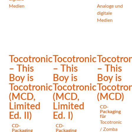
Medien
Analoge und
digitale
Medien
Tocotronic
Tocotronic
Tocotron
– This
– This
– This
Boy is
Boy is
Boy is
Tocotronic
Tocotronic
Tocotron
(MCD,
(MCD,
(MCD)
Limited
Limited
CD-
Packaging
Ed. II)
Ed. I)
für
Tocotronic
CD-
CD-
/
Zomba
Packaging
Packaging