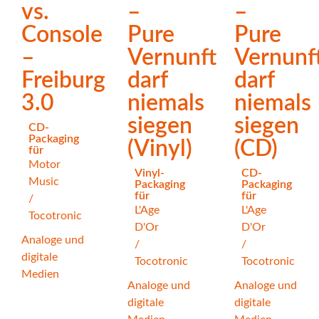
vs.
–
–
Console
Pure
Pure
–
Vernunft
Vernunf
Freiburg
darf
darf
3.0
niemals
niemals
siegen
siegen
CD-
Packaging
(Vinyl)
(CD)
für
Motor
Vinyl-
CD-
Music
Packaging
Packaging
für
für
/
L'Age
L'Age
Tocotronic
D'Or
D'Or
Analoge und
/
/
digitale
Tocotronic
Tocotronic
Medien
Analoge und
Analoge und
digitale
digitale