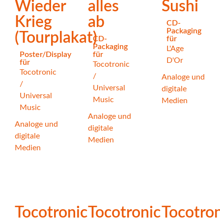
Wieder
alles
Sushi
Krieg
ab
CD-
Packaging
(Tourplakat)
CD-
für
Packaging
L'Age
Poster/Display
für
D'Or
für
Tocotronic
Tocotronic
/
Analoge und
/
Universal
digitale
Universal
Music
Medien
Music
Analoge und
Analoge und
digitale
digitale
Medien
Medien
Tocotronic
Tocotronic
Tocotron