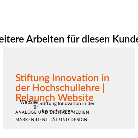
itere Arbeiten für diesen Kund
Stiftung Innovation in
der Hochschullehre |
Relaunch Website
Website
Stiftung Innovation in der
für
Hochschullehre
,
ANALOGE UND DIGITALE MEDIEN
MARKENIDENTITÄT UND DESIGN