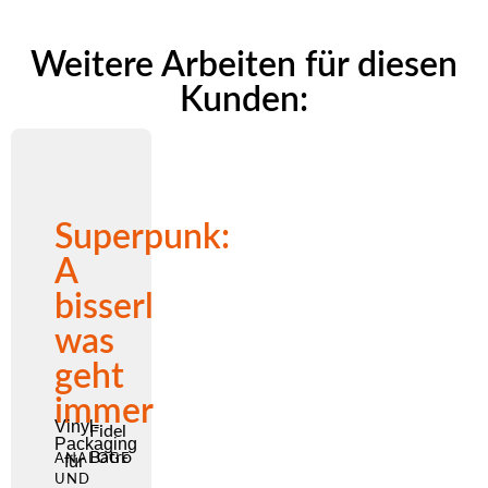
Weitere Arbeiten für diesen
Kunden:
Superpunk:
A
bisserl
was
geht
immer
Vinyl-
Fidel
Packaging
Batro
ANALOGE
für
UND