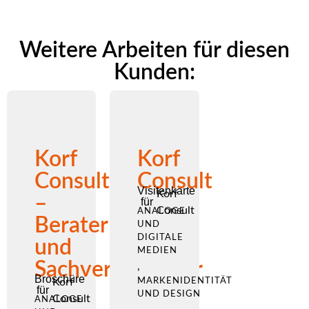
Weitere Arbeiten für diesen
Kunden:
Korf
Korf
Consult
Consult
Visitenkarte
Korf
–
für
Consult
ANALOGE
Berater
UND
DIGITALE
und
MEDIEN
Sachverständiger
,
Broschüre
Korf
MARKENIDENTITÄT
für
UND DESIGN
Consult
ANALOGE