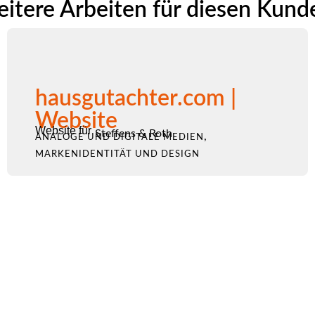
itere Arbeiten für diesen Kund
hausgutachter.com |
Website
Website für
Steffens & Roth
,
ANALOGE UND DIGITALE MEDIEN
MARKENIDENTITÄT UND DESIGN