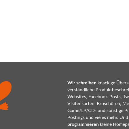
Wir schreiben
knackige Übersc
verständliche Produktbeschrei
Websites, Facebook-Posts, Twi
Visitenkarten, Broschüren, Mes
Game/LP/CD- und sonstige P
Postings und vieles mehr. Und
programmieren
kleine Homepa