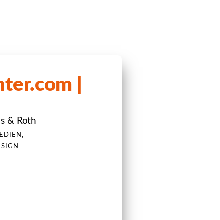
ter.com |
ns & Roth
,
EDIEN
ESIGN