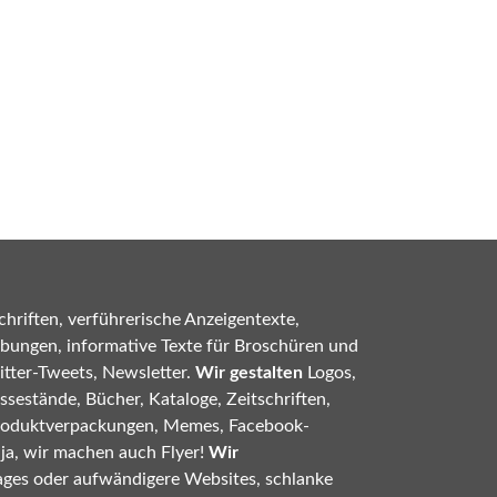
hriften, verführerische Anzeigentexte,
bungen, informative Texte für Broschüren und
tter-Tweets, Newsletter.
Wir gestalten
Logos,
sestände, Bücher, Kataloge, Zeitschriften,
roduktverpackungen, Memes, Facebook-
 ja, wir machen auch Flyer!
Wir
ges oder aufwändigere Websites, schlanke