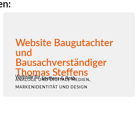
en:
Website Baugutachter
und
Bausachverständiger
Thomas Steffens
Website für
Steffens & Roth
,
ANALOGE UND DIGITALE MEDIEN
MARKENIDENTITÄT UND DESIGN