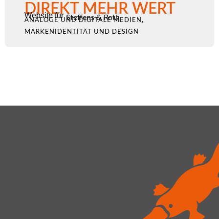
DIREKT MEHR WERT
Website für
Steffens & Roth
,
ANALOGE UND DIGITALE MEDIEN
MARKENIDENTITÄT UND DESIGN