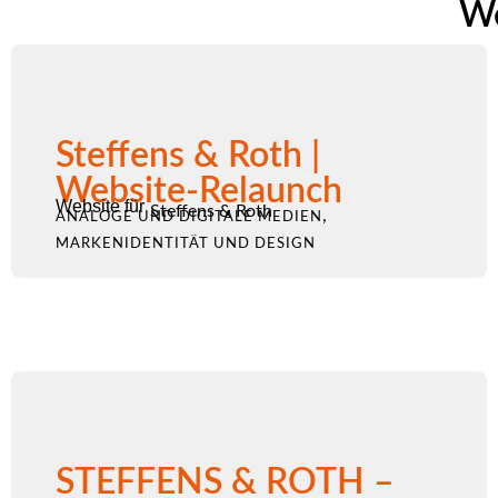
We
Steffens & Roth |
Website-Relaunch
Website für
Steffens & Roth
,
ANALOGE UND DIGITALE MEDIEN
MARKENIDENTITÄT UND DESIGN
STEFFENS & ROTH –