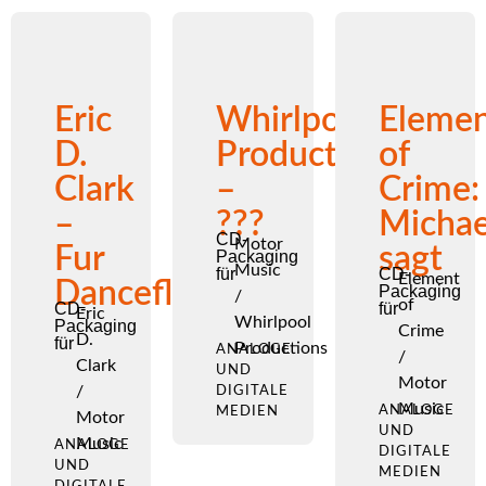
Eric
Whirlpool
Eleme
D.
Productions
of
Clark
–
Crime:
–
???
Michae
CD-
Motor
Fur
sagt
Packaging
Music
für
CD-
Element
Dancefloor
Packaging
/
of
CD-
für
Eric
Whirlpool
Packaging
Crime
D.
für
Productions
ANALOGE
/
Clark
UND
Motor
/
DIGITALE
Music
ANALOGE
MEDIEN
Motor
UND
Music
ANALOGE
DIGITALE
UND
MEDIEN
DIGITALE