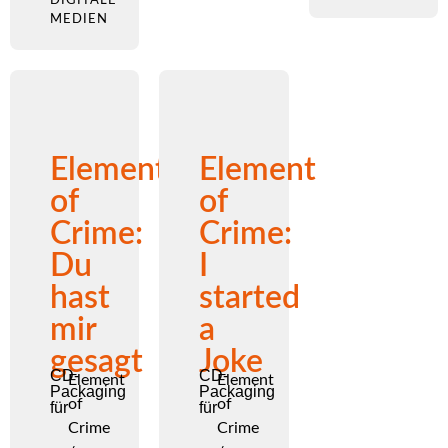
MEDIEN
Element
Element
of
of
Crime:
Crime:
Du
I
hast
started
mir
a
gesagt
Joke
CD-
CD-
Element
Element
Packaging
Packaging
of
of
für
für
Crime
Crime