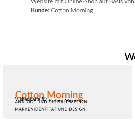
Website mit Online-Shop auf Basis 
Kunde:
Cotton Morning
We
Cotton Morning
Visitenkarte für
Cotton Morning
,
ANALOGE UND DIGITALE MEDIEN
MARKENIDENTITÄT UND DESIGN