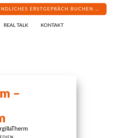
INDLICHES ERSTGEPRÄCH BUCHEN …
REAL TALK
KONTAKT
rm –
m
rgillaTherm
,
EDIEN