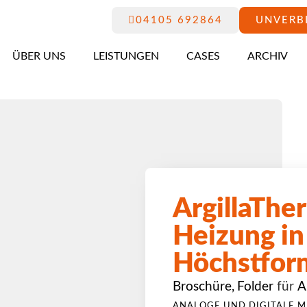
04105 692864
UNVERB
ÜBER UNS
LEISTUNGEN
CASES
ARCHIV
ArgillaThe
Heizung in
Höchstfor
Broschüre
,
Folder
für
A
ANALOGE UND DIGITALE M