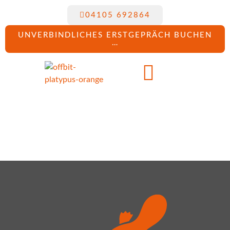
04105 692864
UNVERBINDLICHES ERSTGEPRÄCH BUCHEN
…