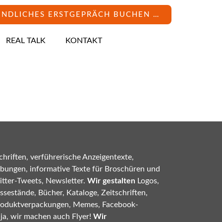
INDLICHES ERSTGEPRÄCH BUCHEN …
REAL TALK
KONTAKT
hriften, verführerische Anzeigentexte,
bungen, informative Texte für Broschüren und
tter-Tweets, Newsletter.
Wir gestalten
Logos,
sestände, Bücher, Kataloge, Zeitschriften,
roduktverpackungen, Memes, Facebook-
 ja, wir machen auch Flyer!
Wir