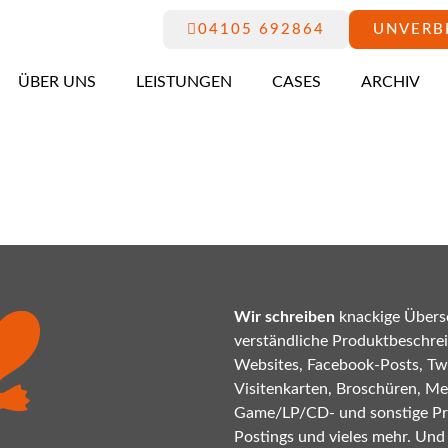
04105 692864
UNVERB
ÜBER UNS
LEISTUNGEN
CASES
ARCHIV
Wir schreiben
knackige Übersc
verständliche Produktbeschrei
Websites, Facebook-Posts, Twi
Visitenkarten, Broschüren, Mes
Game/LP/CD- und sonstige P
Postings und vieles mehr. Und