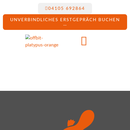
04105 692864
UNVERBINDLICHES ERSTGEPRÄCH BUCHEN
…