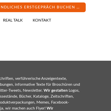
INDLICHES ERSTGEPRÄCH BUCHEN …
REAL TALK
KONTAKT
hriften, verführerische Anzeigentexte,
bungen, informative Texte für Broschüren und
tter-Tweets, Newsletter.
Wir gestalten
Logos,
sestände, Bücher, Kataloge, Zeitschriften,
roduktverpackungen, Memes, Facebook-
 ja, wir machen auch Flyer!
Wir