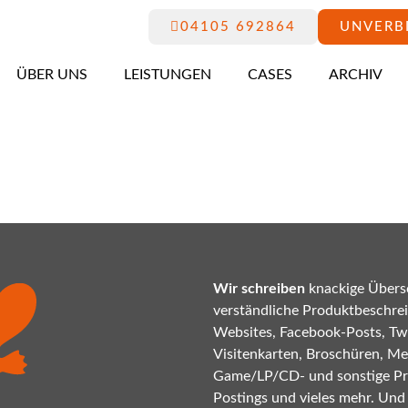
04105 692864
UNVERB
ÜBER UNS
LEISTUNGEN
CASES
ARCHIV
Wir schreiben
knackige Übersc
verständliche Produktbeschrei
Websites, Facebook-Posts, Twi
Visitenkarten, Broschüren, Mes
Game/LP/CD- und sonstige P
Postings und vieles mehr. Und