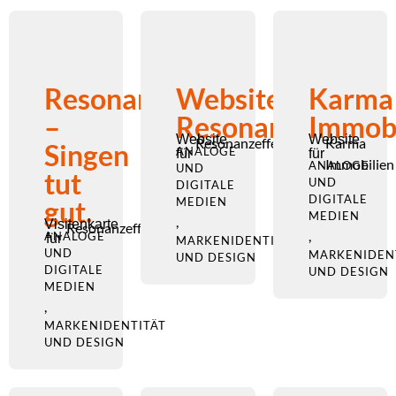
Resonanzeffekt
Website
Karma
–
Resonanzeffekt
Immobi
Website
Website
Resonanzeffekt
Karma
Singen
ANALOGE
für
für
Immobilien
ANALOGE
UND
tut
UND
DIGITALE
DIGITALE
gut.
MEDIEN
MEDIEN
,
Visitenkarte
Resonanzeffekt
,
ANALOGE
für
MARKENIDENTITÄT
UND
MARKENIDEN
UND DESIGN
DIGITALE
UND DESIGN
MEDIEN
,
MARKENIDENTITÄT
UND DESIGN