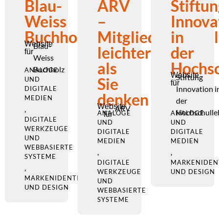
Blau-
ARV
Stiftu
Weiss
–
Innova
Buchholz
Mitgliederverwa
in
Website
Blau-
leichter
der
für
Weiss
als
Hochsc
Buchholz
ANALOGE
Website
Stiftung
Sie
UND
für
Innovation i
DIGITALE
denken
MEDIEN
der
Website
ARV
,
Hochschulle
ANALOGE
ANALOGE
für
DIGITALE
UND
UND
WERKZEUGE
DIGITALE
DIGITALE
UND
MEDIEN
MEDIEN
WEBBASIERTE
,
,
SYSTEME
DIGITALE
MARKENIDEN
,
WERKZEUGE
UND DESIGN
MARKENIDENTITÄT
UND
UND DESIGN
WEBBASIERTE
SYSTEME