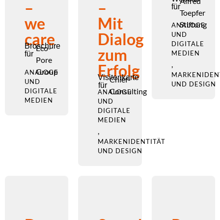
Alfred
–
–
für
Toepfer
we
Mit
Stiftung
ANALOGE
care
Dialog
UND
DIGITALE
Broschüre
Eco-
zum
MEDIEN
für
Pore
,
Erfolg
Group
ANALOGE
MARKENIDEN
Visitenkarte
Chief-
UND
UND DESIGN
für
Consulting
DIGITALE
ANALOGE
MEDIEN
UND
DIGITALE
MEDIEN
,
MARKENIDENTITÄT
UND DESIGN