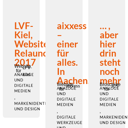
LVF-
aixxess
… ,
Kiel,
–
aber
Website
einer
hier
Relaunch
für
drin
2017
alles.
steht
Website
LFV-
In
noch
für
Kiel
ANALOGE
Aachen.
mehr
UND
Website
Broschüre
aixxess
JCS
DIGITALE
ANALOGE
ANALOGE
für
für
MEDIEN
UND
UND
,
DIGITALE
DIGITALE
MARKENIDENTITÄT
MEDIEN
MEDIEN
UND DESIGN
,
,
DIGITALE
MARKENIDEN
WERKZEUGE
UND DESIGN