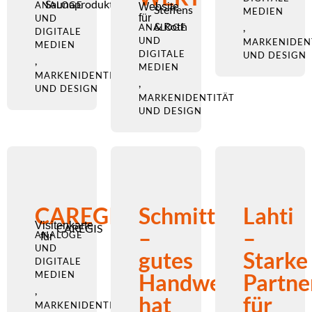
Saunaprodukte
ANALOGE
Website
Steffens
MEDIEN
für
UND
& Roth
,
ANALOGE
DIGITALE
UND
MARKENIDEN
MEDIEN
DIGITALE
UND DESIGN
,
MEDIEN
MARKENIDENTITÄT
,
UND DESIGN
MARKENIDENTITÄT
UND DESIGN
CAREGIS
Schmitt
Lahti
Visitenkarte
CAREGIS
–
–
ANALOGE
für
UND
gutes
Starke
DIGITALE
MEDIEN
Handwerk
Partne
,
hat
für
MARKENIDENTITÄT