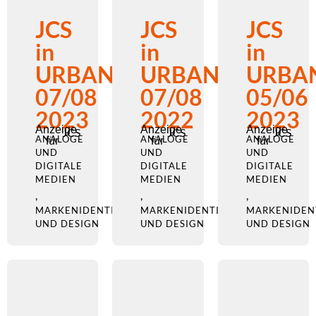
JCS
JCS
JCS
in
in
in
URBANO
URBANO
URBA
07/08
07/08
05/06
2023
2022
2023
Anzeige
Anzeige
Anzeige
JCS
JCS
JCS
ANALOGE
ANALOGE
ANALOGE
für
für
für
UND
UND
UND
DIGITALE
DIGITALE
DIGITALE
MEDIEN
MEDIEN
MEDIEN
,
,
,
MARKENIDENTITÄT
MARKENIDENTITÄT
MARKENIDEN
UND DESIGN
UND DESIGN
UND DESIGN