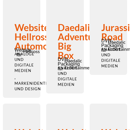
Website
Daedalic
Jurass
Hellross
Adventure
Road
DVD-
Daedalic
Automobile
Big
Packaging
Entertain
ANALOGE
Website
für
Hellross
Box
ANALOGE
für
UND
DVD-
UND
Daedalic
DIGITALE
Packaging
DIGITALE
MEDIEN
Entertainment
ANALOGE
für
MEDIEN
UND
,
DIGITALE
MARKENIDENTITÄT
MEDIEN
UND DESIGN