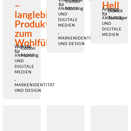
Cotton
–
Hell
für
Morning
ANALOGE
Anzeige
Buback
langlebige
für
UND
Tonträger
ANALOGE
DIGITALE
Produkte
UND
MEDIEN
DIGITALE
zum
,
MEDIEN
MARKENIDENTITÄT
Wohlfühlen
UND DESIGN
Website
Cotton
für
Morning
ANALOGE
UND
DIGITALE
MEDIEN
,
MARKENIDENTITÄT
UND DESIGN