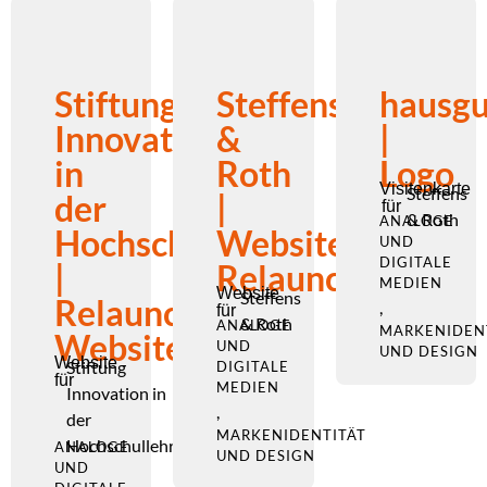
Stiftung
Steffens
hausgu
Innovation
&
|
in
Roth
Logo
Visitenkarte
Steffens
der
|
für
& Roth
ANALOGE
Hochschullehre
Website-
UND
DIGITALE
|
Relaunch
MEDIEN
Website
Steffens
Relaunch
,
für
& Roth
ANALOGE
MARKENIDEN
Website
UND
UND DESIGN
Website
Stiftung
DIGITALE
für
MEDIEN
Innovation in
,
der
MARKENIDENTITÄT
Hochschullehre
ANALOGE
UND DESIGN
UND