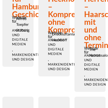
Hamburgische
–
–
Geschichtchen
Kompression
Haarsc
Website
Alfred
ohne
mit
für
Toepfer
Kompromisse
und
Stiftung
ANALOGE
Website
Druckluftanlagen
ohne
UND
für
Heckhoff
DIGITALE
ANALOGE
Termi
MEDIEN
UND
Website
The
,
DIGITALE
für
MEDIEN
MARKENIDENTITÄT
Herrensalo
ANALOGE
,
UND DESIGN
UND
MARKENIDENTITÄT
DIGITALE
UND DESIGN
MEDIEN
,
MARKENIDEN
UND DESIGN