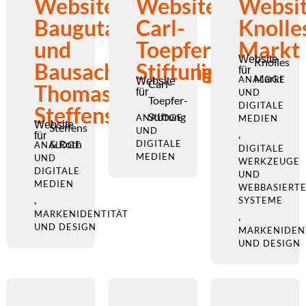
Website
Website
Websi
Baugutachter
Carl-
Knolle
und
Toepfer-
Markt
Website
Knolles
Bausachverständiger
Stiftung
für
Markt
ANALOGE
Website
Carl-
Thomas
für
UND
Toepfer-
DIGITALE
Steffens
Stiftung
ANALOGE
MEDIEN
Website
Steffens
UND
,
für
& Roth
DIGITALE
ANALOGE
DIGITALE
MEDIEN
UND
WERKZEUGE
DIGITALE
UND
MEDIEN
WEBBASIERT
,
SYSTEME
MARKENIDENTITÄT
,
UND DESIGN
MARKENIDEN
UND DESIGN