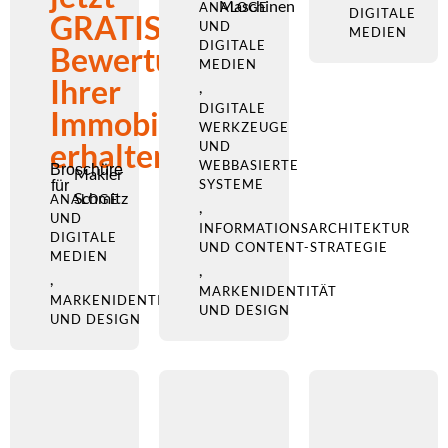
Maschinen
ANALOGE
DIGITALE
GRATIS-
UND
MEDIEN
DIGITALE
Bewertung
MEDIEN
Ihrer
,
DIGITALE
Immobile
WERKZEUGE
erhalten
UND
WEBBASIERTE
Broschüre
Makler
SYSTEME
für
Schmitz
ANALOGE
,
UND
INFORMATIONSARCHITEKTUR
DIGITALE
UND CONTENT-STRATEGIE
MEDIEN
,
,
MARKENIDENTITÄT
MARKENIDENTITÄT
UND DESIGN
UND DESIGN