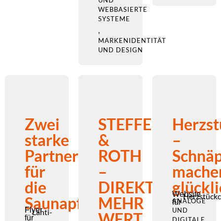
UND
WEBBASIERTE
SYSTEME
,
MARKENIDENTITÄT
UND DESIGN
Zwei
STEFFENS
Herzst
starke
&
–
Partner
ROTH
Schnä
für
–
mache
die
DIREKT
glückl
Website
Herzstück
Saunapflege
MEHR
ANALOGE
für
Flyer
UND
Lahti-
WERT
für
DIGITALE