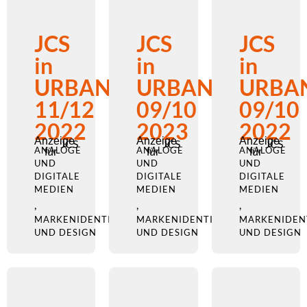
JCS
JCS
JCS
in
in
in
URBANO
URBANO
URBA
11/12
09/10
09/10
2022
2023
2022
Anzeige
Anzeige
Anzeige
JCS
JCS
JCS
ANALOGE
ANALOGE
ANALOGE
für
für
für
UND
UND
UND
DIGITALE
DIGITALE
DIGITALE
MEDIEN
MEDIEN
MEDIEN
,
,
,
MARKENIDENTITÄT
MARKENIDENTITÄT
MARKENIDEN
UND DESIGN
UND DESIGN
UND DESIGN