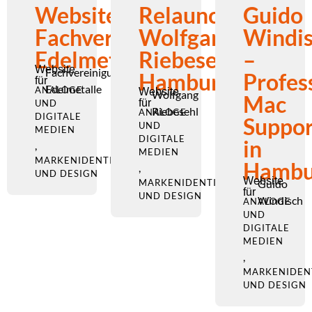
Website
Relaunch
Guido
Fachvereinigung
Wolfgang
Windi
Edelmetalle
Riebesehl
–
Website
Fachvereinigung
Hamburg
Profes
für
Edelmetalle
ANALOGE
Website
Wolfgang
Mac
für
UND
Riebesehl
ANALOGE
DIGITALE
Suppor
UND
MEDIEN
DIGITALE
in
,
MEDIEN
MARKENIDENTITÄT
Hambu
,
UND DESIGN
Website
MARKENIDENTITÄT
Guido
für
UND DESIGN
Windisch
ANALOGE
UND
DIGITALE
MEDIEN
,
MARKENIDEN
UND DESIGN