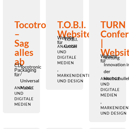
Tocotronic
T.O.B.I.
TURN
–
Website
Confer
Website
T.O.B.I.
Sag
|
für
GmbH
ANALOGE
alles
Websi
UND
Website
Stiftung
DIGITALE
ab
für
MEDIEN
Innovation i
CD-
Tocotronic
,
Packaging
der
/
für
MARKENIDENTITÄT
Hochschulle
ANALOGE
Universal
UND DESIGN
UND
Music
ANALOGE
DIGITALE
UND
MEDIEN
DIGITALE
,
MEDIEN
MARKENIDEN
UND DESIGN