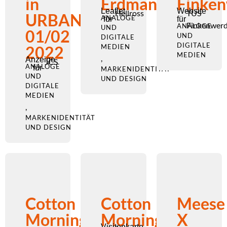
in
Erdmännchen
Finke
Leaflet
Website
Hellross
TUS
URBANO
ANALOGE
für
für
Finkenwer
ANALOGE
UND
01/02
UND
DIGITALE
DIGITALE
2022
MEDIEN
MEDIEN
,
Anzeige
JCS
ANALOGE
für
MARKENIDENTITÄT
UND
UND DESIGN
DIGITALE
MEDIEN
,
MARKENIDENTITÄT
UND DESIGN
Cotton
Cotton
Meese
Morning
Morning
X
Visitenkarte