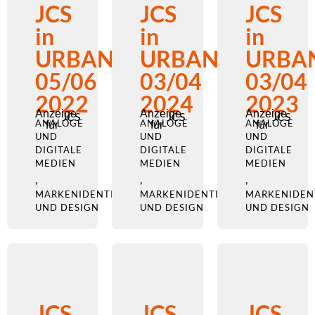
JCS
JCS
JCS
in
in
in
URBANO
URBANO
URBA
05/06
03/04
03/04
2022
2024
2023
Anzeige
Anzeige
Anzeige
JCS
JCS
JCS
ANALOGE
ANALOGE
ANALOGE
für
für
für
UND
UND
UND
DIGITALE
DIGITALE
DIGITALE
MEDIEN
MEDIEN
MEDIEN
,
,
,
MARKENIDENTITÄT
MARKENIDENTITÄT
MARKENIDEN
UND DESIGN
UND DESIGN
UND DESIGN
JCS
JCS
JCS