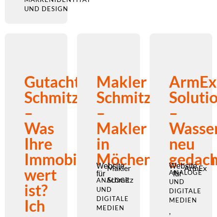
UND DESIGN
Gutachter
Makler
ArmEx
Schmitz
Schmitz
Soluti
–
–
–
Was
Makler
Wasser
Ihre
in
neu
Immobilie
Möchengladbach
gedach
Website
Website
Makler
ArmEx
wert
ANALOGE
für
für
Schmitz
ANALOGE
UND
ist?
UND
DIGITALE
DIGITALE
Ich
MEDIEN
MEDIEN
,