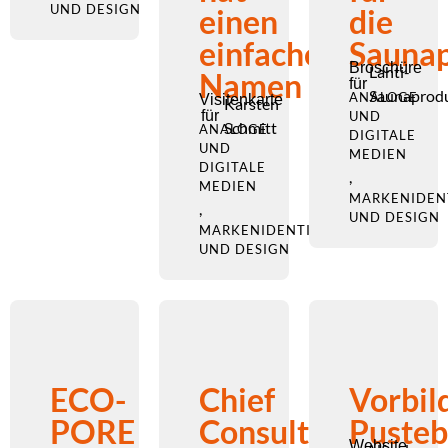
UND DESIGN
einen
die
einfachen
Saunap
Broschüre
Lahti-
Namen
für
Saunaprod
ANALOGE
Visitenkarte
Karsten
für
UND
Schmitt
ANALOGE
DIGITALE
UND
MEDIEN
DIGITALE
,
MEDIEN
MARKENIDEN
,
UND DESIGN
MARKENIDENTITÄT
UND DESIGN
ECO-
Chief
Vorbil
PORE
Consulting
Puste
Website