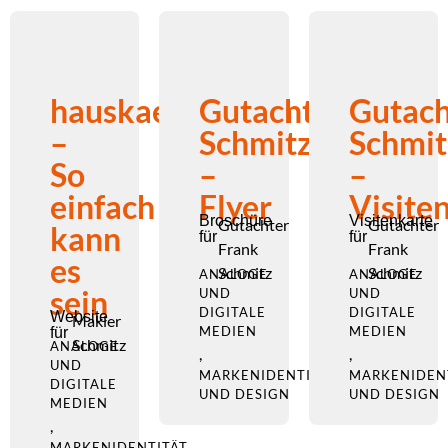
hauskaeufer.com
Gutachter
Gutach
–
Schmitz
Schmit
So
–
–
einfach
Flyer
Visite
Broschüre
Visitenkarte
Gutachter
Gutachter
kann
für
für
Frank
Frank
es
Schmitz
Schmitz
ANALOGE
ANALOGE
sein
UND
UND
DIGITALE
DIGITALE
Website
Makler
MEDIEN
MEDIEN
für
Schmitz
ANALOGE
,
,
UND
MARKENIDENTITÄT
MARKENIDEN
DIGITALE
UND DESIGN
UND DESIGN
MEDIEN
,
MARKENIDENTITÄT