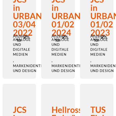
in
in
in
URBANO
URBANO
URBA
03/04
01/02
01/02
2022
2024
2023
Anzeige
Anzeige
Anzeige
JCS
JCS
JCS
ANALOGE
ANALOGE
ANALOGE
für
für
für
UND
UND
UND
DIGITALE
DIGITALE
DIGITALE
MEDIEN
MEDIEN
MEDIEN
,
,
,
MARKENIDENTITÄT
MARKENIDENTITÄT
MARKENIDEN
UND DESIGN
UND DESIGN
UND DESIGN
JCS
Hellross
TUS