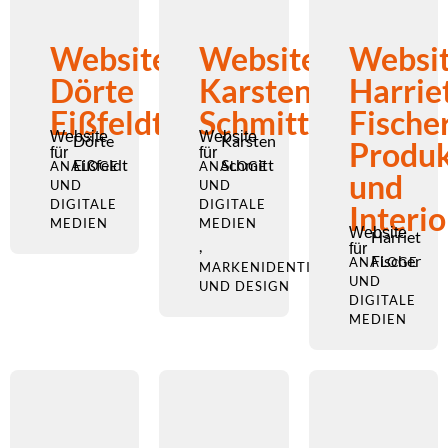
Website
Website
Websi
Dörte
Karsten
Harrie
Eißfeldt
Schmitt
Fischer
Website
Website
Dörte
Karsten
Produk
für
für
Eißfeldt
Schmitt
ANALOGE
ANALOGE
und
UND
UND
DIGITALE
DIGITALE
Interi
MEDIEN
MEDIEN
Website
Harriet
,
für
Fischer
ANALOGE
MARKENIDENTITÄT
UND
UND DESIGN
DIGITALE
MEDIEN