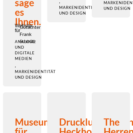
sage
,
MARKENIDEN
MARKENIDENTITÄT
UND DESIGN
es
UND DESIGN
Ihnen.
Website
Gutachter
für
Frank
Schmitz
ANALOGE
UND
DIGITALE
MEDIEN
,
MARKENIDENTITÄT
UND DESIGN
Museum
Druckluftanlage
The
für
Heckhoff
Herren