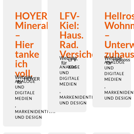
HOYER
LFV-
Hellro
Mineralölhandel
Kiel:
Wohnm
–
Haus.
–
Hier
Rad.
Unter
tanke
Versicherung.
zuhau
Website
Website
LFV-
Hellross
ich
ANALOGE
für
für
Kiel
ANALOGE
UND
voll.
UND
DIGITALE
Website
HOYER
DIGITALE
MEDIEN
ANALOGE
für
MEDIEN
,
UND
,
MARKENIDEN
DIGITALE
MARKENIDENTITÄT
UND DESIGN
MEDIEN
UND DESIGN
,
MARKENIDENTITÄT
UND DESIGN