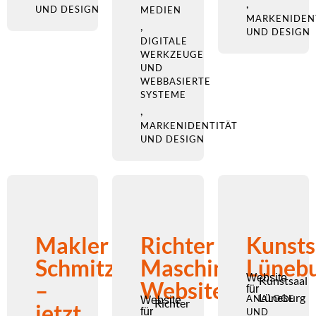
,
UND DESIGN
MEDIEN
MARKENIDEN
,
UND DESIGN
DIGITALE
WERKZEUGE
UND
WEBBASIERTE
SYSTEME
,
MARKENIDENTITÄT
UND DESIGN
Makler
Richter
Kunsts
Schmitz
Maschinen
Lüneb
Website
Kunstsaal
–
Website
für
Lüneburg
ANALOGE
Website
Richter
jetzt
für
UND