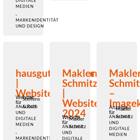
DIGITALE
MEDIEN
,
MARKENIDENTITÄT
UND DESIGN
hausgutachter.com
Makler
Makle
|
Schmitz
Schmit
Website
|
–
Website
Steffens
Website
Image
für
& Roth
ANALOGE
Anzeige
Makler
2024
für
UND
Schmitz
ANALOGE
Website
Makler
DIGITALE
für
UND
MEDIEN
Schmitz
ANALOGE
DIGITALE
,
UND
MEDIEN
MARKENIDENTITÄT
DIGITALE