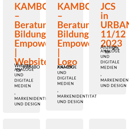
KAMBO
KAMBO
JCS
–
–
in
Beratung.
Beratung.
URBA
Bildung.
Bildung.
11/12
Empowerment.
Empowerment.
2023
Anzeige
JCS
|
|
ANALOGE
für
UND
Website
Logo
DIGITALE
Website
KAMBO
KAMBO
ANALOGE
MEDIEN
ANALOGE
für
UND
,
UND
DIGITALE
MARKENIDEN
DIGITALE
MEDIEN
UND DESIGN
MEDIEN
,
,
MARKENIDENTITÄT
MARKENIDENTITÄT
UND DESIGN
UND DESIGN