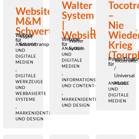
Walter
Tocotr
Website
System
–
M&M
|
Nie
Schwertransportbegleitung
Website
Wiede
Website
M&M
Website
Walter
für
Krieg
Schwertransportbegleitung
für
ANALOGE
System
ANALOGE
UND
(Tourp
UND
DIGITALE
Poster/Displa
Tocotronic
DIGITALE
MEDIEN
für
MEDIEN
/
,
,
Universal
DIGITALE
INFORMATIONSARCHITEKTUR
WERKZEUGE
Music
ANALOGE
UND CONTENT-STRATEGIE
UND
UND
,
WEBBASIERTE
DIGITALE
MARKENIDENTITÄT
SYSTEME
MEDIEN
UND DESIGN
,
MARKENIDENTITÄT
UND DESIGN