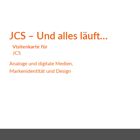
JCS – Und alles läuft…
Visitenkarte für
JCS
Analoge und digitale Medien
,
Markenidentität und Design