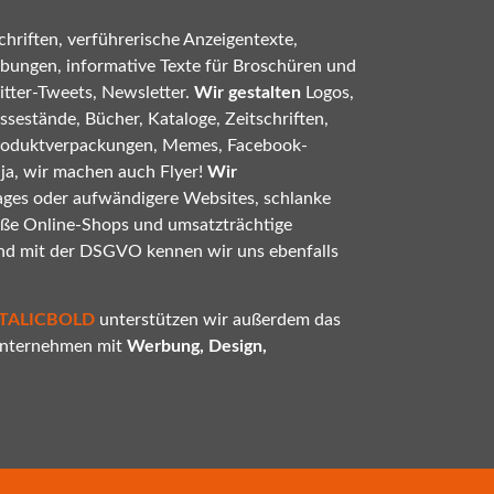
hriften, verführerische Anzeigentexte,
bungen, informative Texte für Broschüren und
tter-Tweets, Newsletter.
Wir gestalten
Logos,
sestände, Bücher, Kataloge, Zeitschriften,
roduktverpackungen, Memes, Facebook-
 ja, wir machen auch Flyer!
Wir
ges oder aufwändigere Websites, schlanke
oße Online-Shops und umsatzträchtige
nd mit der DSGVO kennen wir uns ebenfalls
ITALICBOLD
unterstützen wir außerdem das
 Unternehmen mit
Werbung, Design,