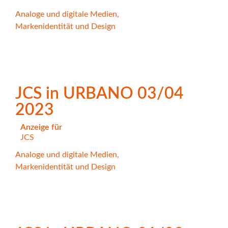
Analoge und digitale Medien
,
Markenidentität und Design
JCS in URBANO 03/04
2023
Anzeige für
JCS
Analoge und digitale Medien
,
Markenidentität und Design