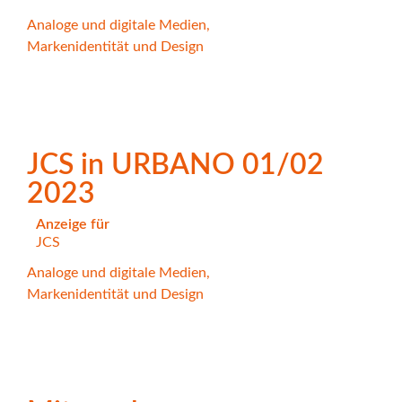
Analoge und digitale Medien
,
Markenidentität und Design
JCS in URBANO 01/02
2023
Anzeige für
JCS
Analoge und digitale Medien
,
Markenidentität und Design