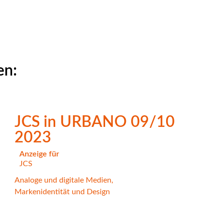
en:
JCS in URBANO 09/10
2023
Anzeige für
JCS
Analoge und digitale Medien
,
Markenidentität und Design