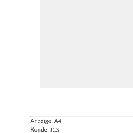
Anzeige, A4
Kunde:
JCS