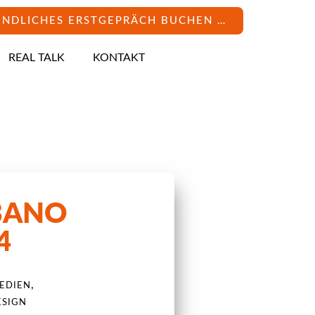
INDLICHES ERSTGEPRÄCH BUCHEN …
REAL TALK
KONTAKT
RBANO
4
,
EDIEN
ESIGN