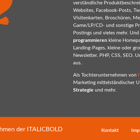
verständliche Produktbeschrei
Websites, Facebook-Posts, Twi
Visitenkarten, Broschüren, Mes
Game/LP/CD- und sonstige P
Postings und vieles mehr. Und
programmieren
kleine Homepa
Landing-Pages, kleine oder gr
Newsletter. PHP, CSS, SEO. U
aus.
Als Tochterunternehmen von
Marketing mittelständischer
Strategie
und mehr.
nehmen der
ITALICBOLD
Kontakt
Imp