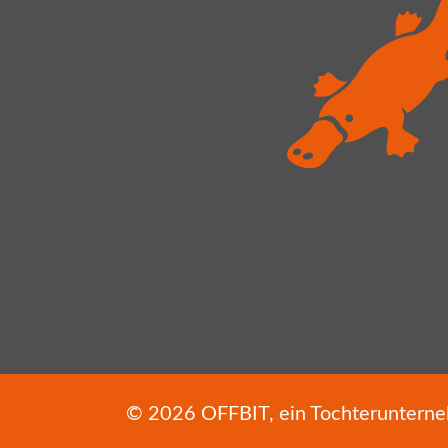
© 2026
OFFBIT
, ein Tochterunter