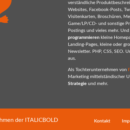
verständliche Produktbeschrei
Websites, Facebook-Posts, Twi
Visitenkarten, Broschüren, Mes
Game/LP/CD- und sonstige P
Postings und vieles mehr. Und
programmieren
kleine Homepa
Landing-Pages, kleine oder gr
Newsletter. PHP, CSS, SEO. U
aus.
Als Tochterunternehmen von
Marketing mittelständischer
Strategie
und mehr.
nehmen der
ITALICBOLD
Kontakt
Imp