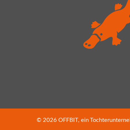
© 2026
OFFBIT
, ein Tochterunter