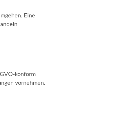
umgehen. Eine
handeln
DSGVO-konform
rungen vornehmen.