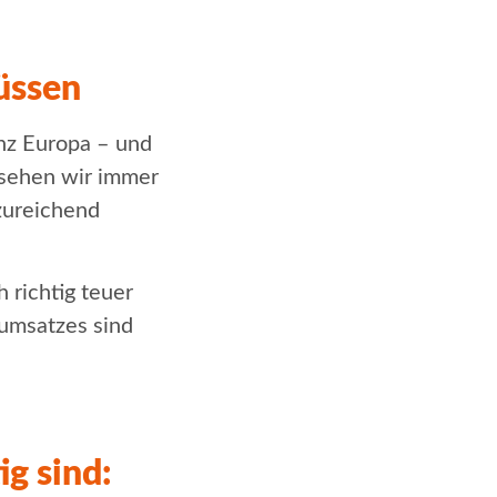
üssen
nz Europa – und
 sehen wir immer
zureichend
 richtig teuer
sumsatzes sind
g sind: