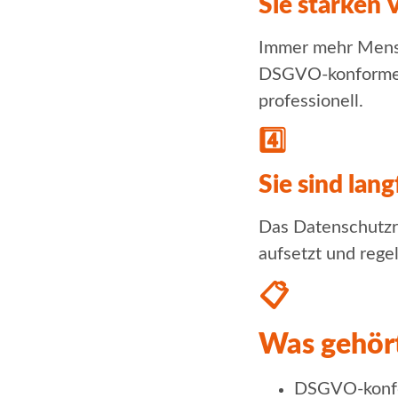
Sie stärken 
Immer mehr Mensc
DSGVO-konforme W
professionell.
4️⃣
Sie sind lang
Das Datenschutzr
aufsetzt und reg
📋
Was gehör
DSGVO-konfo