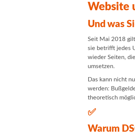
Website u
Und was S
Seit Mai 2018 gi
sie betrifft jede
wieder Seiten, di
umsetzen.
Das kann nicht nu
werden: Bußgelder
theoretisch mögli
✅
Warum DSG