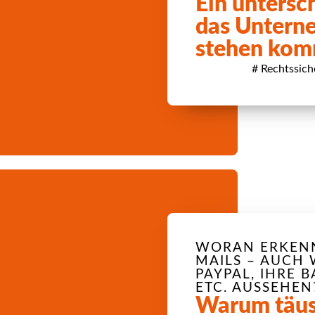
Ein untersch
das Untern
stehen kom
#
Rechtssich
WORAN ERKENN
MAILS – AUCH 
PAYPAL, IHRE 
ETC. AUSSEHEN
Warum täus