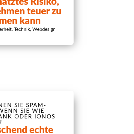
ätztes Risiko,
ehmen teuer zu
men kann
erheit
,
Technik
,
Webdesign
EN SIE SPAM-
WENN SIE WIE
BANK ODER IONOS
?
chend echte