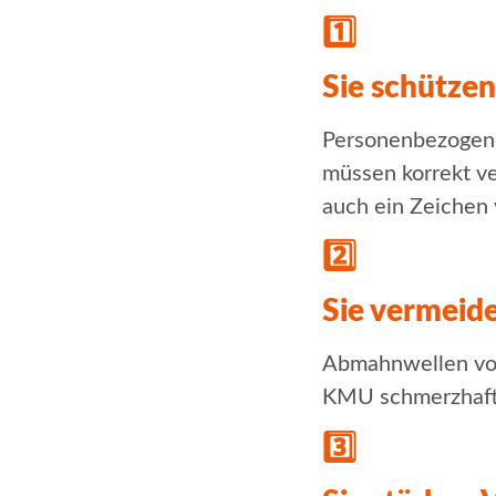
1️⃣
Sie schützen
Personenbezogene
müssen korrekt ve
auch ein Zeichen
2️⃣
Sie vermei
Abmahnwellen von
KMU schmerzhaft s
3️⃣