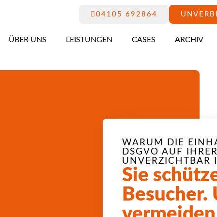
04105 692864
UNVERB
ÜBER UNS
LEISTUNGEN
CASES
ARCHIV
WARUM DIE EINH
DSGVO AUF IHRER
UNVERZICHTBAR I
Sie schütz
Besucher.
vermeiden